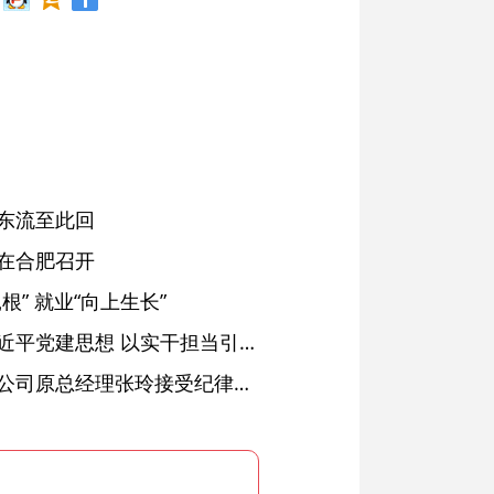
东流至此回
在合肥召开
” 就业“向上生长”
铜陵：深入学习贯彻习近平党建思想 以实干担当引领纪检监察工作高质量发展
安徽省天然气销售有限公司原总经理张玲接受纪律审查和监察调查