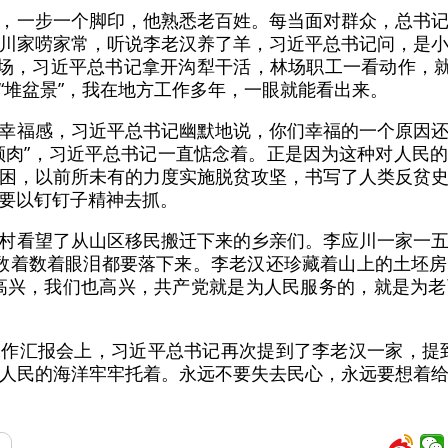
，一步一个脚印，他熟悉老百姓。每当面对群众，总书
川家唠家常，听说李老汉养了羊，习近平总书记问，是
林场，习近平总书记拿开沟犁干活，林场职工一看动作，就
“堆盆景”，我在地方工作多年，一眼就能看出来。
幸福感，习近平总书记幽默地说，你们幸福的一个原因
顿肉”，习近平总书记一直惦念着。正是因为这种对人民
困，以前所未有的力度实施脱贫攻坚，书写了人类反贫
要以钉钉子精神去抓。
村看望了从山区移民搬迁下来的乡亲们。李应川一家一
数着数着眼泪都要落下来。李老汉还珍藏着山上的土坯
高兴，我们也高兴，共产党就是为人民服务的，就是为
作汇报会上，习近平总书记再次提到了李老汉一家，提
人民的海洋牢牢托着。永远不要失去民心，永远要想着