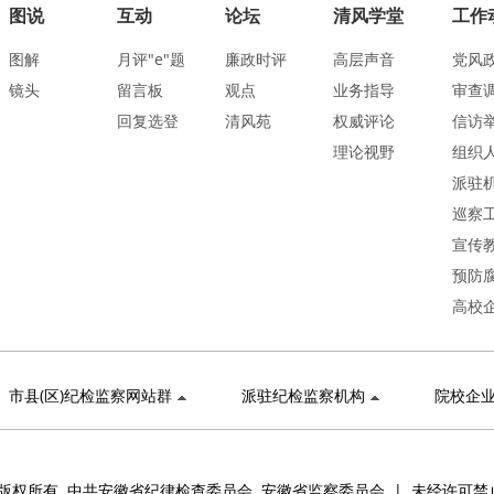
图说
互动
论坛
清风学堂
工作
图解
月评"e"题
廉政时评
高层声音
党风
镜头
留言板
观点
业务指导
审查
回复选登
清风苑
权威评论
信访
理论视野
组织
派驻
巡察
宣传
预防
高校
市县(区)纪检监察网站群
派驻纪检监察机构
院校企
版权所有 中共安徽省纪律检查委员会 安徽省监察委员会 | 未经许可禁