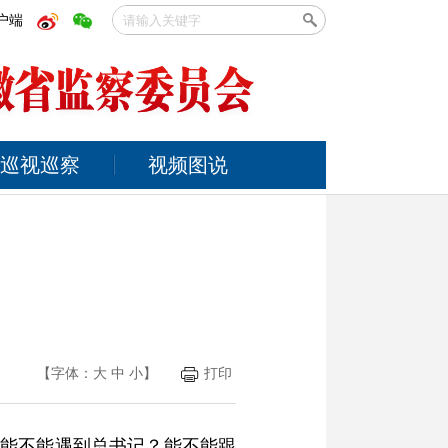
户端
巡视巡察
视频图说
【字体：
大
中
小
】
打印
：能不能遇到总书记？能不能跟