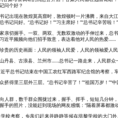
记问个好？
书记出现在敦煌莫高窟时，敦煌顿时一片沸腾，来自大
书记问好。“总书记好！”“习主席好！”“总书记辛苦啦！
家亲切握手。一双、两双、无数双激动的手伸过来，总
习近平频频向他们招手致意，表达着他对人民的热爱……
珍贵的历史画面：人民的领袖人民爱，人民的领袖爱人民
山丹县、古浪县、兰州市……总书记一路走来，人民群众
，习近平总书记结束在中国工农红军西路军纪念馆的考察，
众挤得里三层外三层。“总书记辛苦了！”“祖国万岁！”“
向人群，数千群众围拢过来，握手、挥手，短短几分钟
握手的照片，没能赶到现场的网友感慨：“隔着屏幕都激动”
黎学校考察，乡亲们赶来并静静等候在培黎学校的大门外