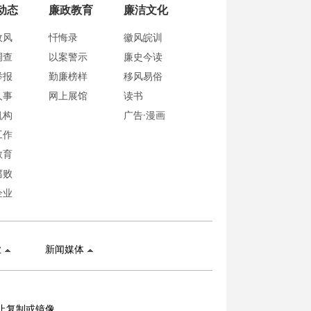
动态
廉政教育
廉洁文化
政风
忏悔录
徽风皖训
调查
以案警示
廉史今读
举报
勤廉榜样
移风易俗
人事
网上展馆
读书
机构
广告·漫画
工作
教育
腐败
企业
业
新闻媒体
止复制或镜像