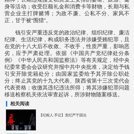
身等活动；收受巨额礼金和消费卡等财物，长期与私
营企业主打牌赌博；为政不廉、公私不分、家风不
正，甘于被“围猎”。
钱引安严重违反党的政治纪律、组织纪律、廉洁
纪律、生活纪律，构成职务违法并涉嫌受贿犯罪，且
在党的十八大后不收敛、不收手，性质严重，影响恶
劣，应予严肃处理。依据《中国共产党纪律处分条
例》《中华人民共和国监察法》等有关规定，经中央
纪委常委会会议研究并报中共中央批准，决定给予钱
引安开除党籍处分；由国家监委给予其开除公职处
分；终止其党的十九大代表、陕西省第十三次党代会
代表资格；收缴其违纪违法所得；将其涉嫌犯罪问题
移送检察机关依法审查起诉，所涉财物随案移送。
相关阅读
【纪检人.手记】党纪严于国法