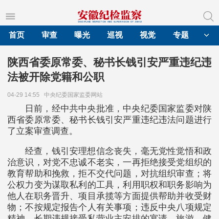
首页
审查
曝光
巡视
视觉
专题
陕西省委原常委、秘书长钱引安严重违纪违
法被开除党籍和公职
04-29 14:55
中央纪委国家监委网站
日前，经中共中央批准，中央纪委国家监委对陕
西省委原常委、秘书长钱引安严重违纪违法问题进行
了立案审查调查。
经查，钱引安理想信念丧失，毫无党性觉悟和政
治意识，对党不忠诚不老实，一再拒绝接受党组织的
教育帮助和挽救，拒不交代问题，对抗组织审查；将
公权力变为谋取私利的工具，利用职权和职务影响为
他人在职务晋升、项目承揽等方面提供帮助并收受财
物；不按规定报告个人有关事项；违反中央八项规定
精神，长期违规接受私营业主安排的宴请、旅游、健