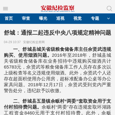
首页
审查
曝光
巡视
视觉
专题
舒城：通报二起违反中央八项规定精神问题
04-29 10:37
安徽纪检监察网
一、舒城县城关省级粮食储备库主任佘贤武违规
购买、使用烟酒问题。
2016年至2018年，舒城县城
关省级粮食储备库在业务招待中违规购买烟酒共计
65783元，佘贤武等粮食储备库工作人员存在多次以
上级检查等名义违规使用烟酒。此外，佘贤武个人还
存在超面积使用办公用房，超标准配备办公桌等办公
家具问题。2018年12月17日，佘贤武受到党内严重
警告处分，违纪款予以收缴。
二、舒城县五显镇余畈村“两委”套取资金用于支
付村招待费问题。
余畈村“两委”存在违规套取环湖路
工程资金8460元用于支付村招待费。此外，余畈