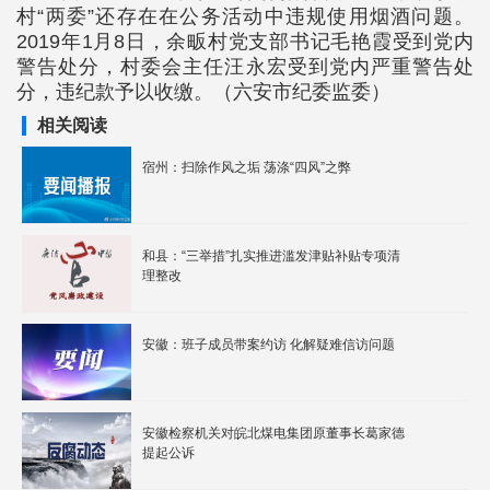
村“两委”还存在在公务活动中违规使用烟酒问题。
2019年1月8日，余畈村党支部书记毛艳霞受到党内
警告处分，村委会主任汪永宏受到党内严重警告处
分，违纪款予以收缴。（六安市纪委监委）
相关阅读
宿州：扫除作风之垢 荡涤“四风”之弊
和县：“三举措”扎实推进滥发津贴补贴专项清
理整改
安徽：班子成员带案约访 化解疑难信访问题
安徽检察机关对皖北煤电集团原董事长葛家德
提起公诉