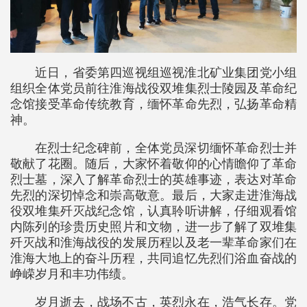
近日，省委第四巡视组巡视淮北矿业集团党小组
组织全体党员前往淮海战役双堆集烈士陵园及革命纪
念馆接受革命传统教育，缅怀革命先烈，弘扬革命精
神。
在烈士纪念碑前，全体党员深切缅怀革命烈士并
敬献了花圈。随后，大家怀着敬仰的心情瞻仰了革命
烈士墓，深入了解革命烈士的英雄事迹，表达对革命
先烈的深切悼念和崇高敬意。最后，大家走进淮海战
役双堆集歼灭战纪念馆，认真聆听讲解，仔细观看馆
内陈列的珍贵历史照片和文物，进一步了解了双堆集
歼灭战和淮海战役的发展历程以及老一辈革命家们在
淮海大地上的奋斗历程，共同追忆先烈们浴血奋战的
峥嵘岁月和丰功伟绩。
岁月逝去，战场不古，英烈永在，浩气长存。党