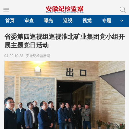
首页
审查
曝光
巡视
视觉
专题
省委第四巡视组巡视淮北矿业集团党小组开
展主题党日活动
04-29 10:28
安徽纪检监察网