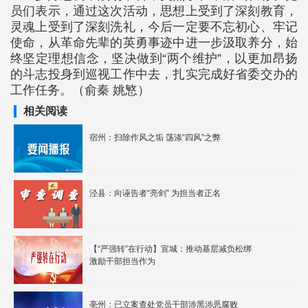
员们表示，通过这次活动，思想上受到了深刻教育，
灵魂上受到了深刻洗礼，今后一定要不忘初心、牢记
使命，从革命先辈的英勇事迹中进一步汲取养分，始
终坚定理想信念，坚决做到“两个维护”，以更加昂扬
的斗志投身到巡视工作中去，扎实完成好省委交办的
工作任务。（俞秦 姚慜）
相关阅读
宿州：扫除作风之垢 荡涤“四风”之弊
泾县：向诬告者“亮剑” 为担当者正名
【“严强转”在行动】宣城：推动基层减负松绑
激励干部担当作为
亳州：已立案查处党员干部涉黑涉恶腐败