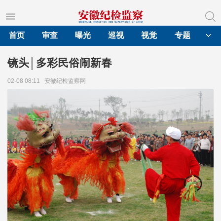
首页
审查
曝光
巡视
视觉
专题
镜头│多彩民俗闹新春
02-08 08:11
安徽纪检监察网