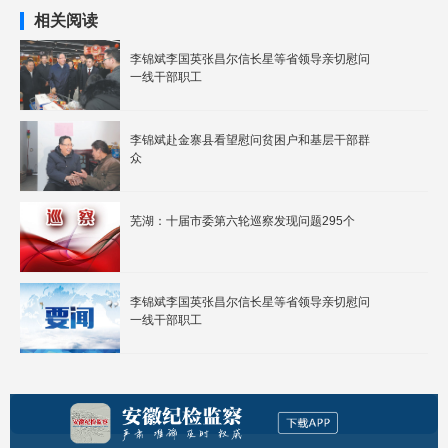
相关阅读
李锦斌李国英张昌尔信长星等省领导亲切慰问
一线干部职工
李锦斌赴金寨县看望慰问贫困户和基层干部群
众
芜湖：十届市委第六轮巡察发现问题295个
李锦斌李国英张昌尔信长星等省领导亲切慰问
一线干部职工