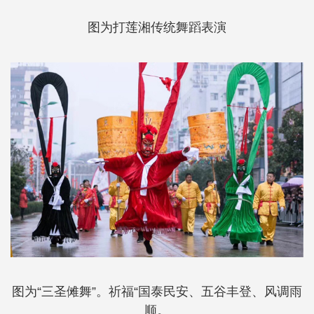
图为打莲湘传统舞蹈表演
图为“三圣傩舞”。祈福“国泰民安、五谷丰登、风调雨
顺。