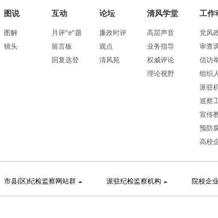
图说
互动
论坛
清风学堂
工作
图解
月评"e"题
廉政时评
高层声音
党风
镜头
留言板
观点
业务指导
审查
回复选登
清风苑
权威评论
信访
理论视野
组织
派驻
巡察
宣传
预防
高校
市县(区)纪检监察网站群
派驻纪检监察机构
院校企