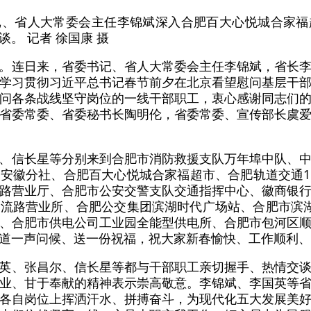
记、省人大常委会主任李锦斌深入合肥百大心悦城合家福
。 记者 徐国康 摄
。连日来，省委书记、省人大常委会主任李锦斌，省长
学习贯彻习近平总书记春节前夕在北京看望慰问基层干
问各条战线坚守岗位的一线干部职工，衷心感谢同志们
省委常委、省委秘书长陶明伦，省委常委、宣传部长虞
、信长星等分别来到合肥市消防救援支队万年埠中队、
安徽分社、合肥百大心悦城合家福超市、合肥轨道交通
路营业厅、合肥市公安交警支队交通指挥中心、徽商银
流路营业所、合肥公交集团滨湖时代广场站、合肥市滨湖
、合肥市供电公司工业园全能型供电所、合肥市包河区
道一声问候、送一份祝福，祝大家新春愉快、工作顺利、
英、张昌尔、信长星等都与干部职工亲切握手、热情交
业、甘于奉献的精神表示崇高敬意。李锦斌、李国英等
各自岗位上挥洒汗水、拼搏奋斗，为现代化五大发展美