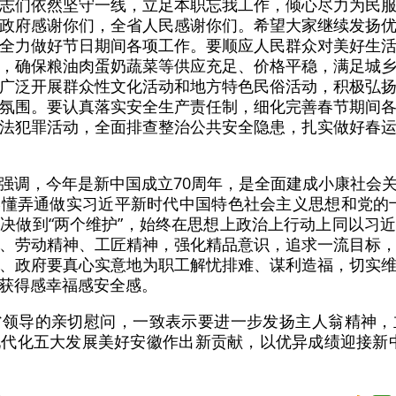
志们依然坚守一线，立足本职忘我工作，倾心尽力为民
政府感谢你们，全省人民感谢你们。希望大家继续发扬
全力做好节日期间各项工作。要顺应人民群众对美好生
，确保粮油肉蛋奶蔬菜等供应充足、价格平稳，满足城
广泛开展群众性文化活动和地方特色民俗活动，积极弘
氛围。要认真落实安全生产责任制，细化完善春节期间
法犯罪活动，全面排查整治公共安全隐患，扎实做好春
强调，今年是新中国成立70周年，是全面建成小康社会
懂弄通做实习近平新时代中国特色社会主义思想和党的
，坚决做到“两个维护”，始终在思想上政治上行动上同以习
、劳动精神、工匠精神，强化精品意识，追求一流目标
、政府要真心实意地为职工解忧排难、谋利造福，切实
获得感幸福感安全感。
省领导的亲切慰问，一致表示要进一步发扬主人翁精神，
代化五大发展美好安徽作出新贡献，以优异成绩迎接新中