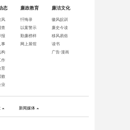
动态
廉政教育
廉洁文化
政风
忏悔录
徽风皖训
调查
以案警示
廉史今读
举报
勤廉榜样
移风易俗
人事
网上展馆
读书
机构
广告·漫画
工作
教育
腐败
企业
业
新闻媒体