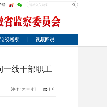
户端
巡视巡察
视频图说
问一线干部职工
【字体：
大
中
小
】
打印