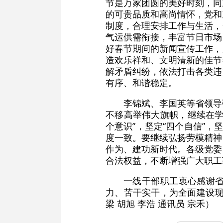
节是万家团圆的美好时刻，同
的可贵品质和高尚情怀，党和
制度，合理安排工作与生活，
气运供需衔接，丰富节日市场
好春节期间的新闻宣传工作，
造欢乐祥和、文明清新的佳节
解矛盾纠纷，依法打击各类违
有序、和谐稳定。
李锦斌、李国英等省领导
不移高举伟大旗帜，继续在学
个意识”，坚定“四个自信”
度一致。要继续弘扬劳模精神
作为、建功新时代。各级党委
合法权益，不断增强广大职工
一线干部职工衷心感谢
力、苦干实干，为全面建设现
梁 胡旭 李浩 通讯员 宗禾）