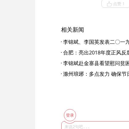
点赞 1
相关新闻
李锦斌、李国英发表二〇一
合肥：亮出2018年度正风反腐
李锦斌赴金寨县看望慰问贫
滁州琅琊：多点发力 确保节
登录