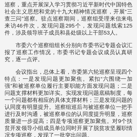
巡察，重点开展深入学习贯彻习近平新时代中国特色
社会主义思想和党的十九大精神情况巡察，开展“三
查三问”巡察。驻点巡察期间，巡察组受理来信来电
来访46件次，发现问题295个，发现问题线索125
件，涉及领导班子成员和县处级以上干部53人。
市委六个巡察组组长分别向市委书记专题会议汇
报了巡察工作情况，市委书记专题会议成员认真研
究，逐一点评。
会议指出，总体上看，市委第六轮巡察呈现四个
特点：一是发现问题更加聚焦。紧扣“六围绕一加
强”和被巡察单位履行主要职能方面发现问题；二是
问题支撑材料更加详实。实现发现问题底稿制度，每
一个问题都有相应的具体支撑材料；三是发现问题的
认同度有明显提升。巡察组巡后与被巡察单位一把手
进行及时沟通，被巡察单位的认同度提升明显，巡察
质量进一步提高；四是专项巡察更加聚焦。对9个扶
贫开发领导小组成员单位同时开展了脱贫攻坚履职情
况专项巡察，发现了一批突出问题。