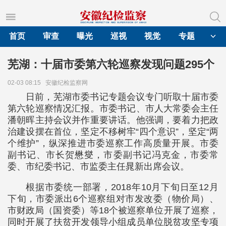
首页
审查
曝光
巡视
视觉
专题
芜湖：十届市委第六轮巡察发现问题295个
02-03 08:15
安徽纪检监察网
日前，芜湖市委书记专题会议专门听取十届市委
第六轮巡察情况汇报。市委书记、市人大常委会主任
潘朝晖主持会议并作重要讲话。他强调，要着力把政
治建设摆在首位，坚定不移树牢“四个意识”，坚定“两
个维护”，纵深推进市委巡察工作高质量开展。市委
副书记、市长贺懋燮，市委副书记冯克金，市委常
委、市纪委书记、市监委主任晁新出席会议。
根据市委统一部署，2018年10月下旬日至12月
下旬，市委派出6个巡察组对市发改委（物价局）、
市财政局（国资委）等18个被巡察单位开展了巡察，
同时开展了扶贫开发领导小组成员单位脱贫攻坚专项