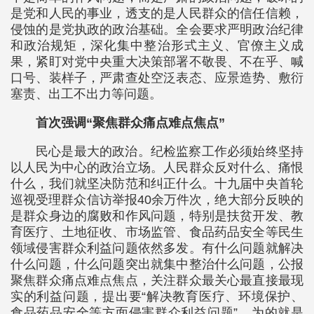
是党和人民的事业，透支的是人民群众的信任信赖，
侵蚀的是党执政的政治基础。全会要求严明政治纪律
和政治规矩，深化集中整治形式主义、官僚主义成
果，紧盯对党中央重大决策部署不敬畏、不在乎、喊
口号、装样子，严肃查处空泛表态、应景造势、敷衍
塞责、出工不出力等问题。
首次强调“聚焦群众痛点难点焦点”
民心是最大的政治。纪检监察工作必须始终坚持
以人民为中心的政治立场。人民群众反对什么、痛恨
什么，我们就坚决防范和纠正什么。十九届中央首轮
巡视受理群众信访举报40余万件次，绝大部分反映的
是群众身边的腐败和作风问题，特别是扶贫开发、教
育医疗、土地征收、市场监管、食品药品安全等民生
领域侵害群众利益问题依然多发。有什么问题就解决
什么问题，什么问题突出就集中整治什么问题，公报
聚焦群众痛点难点焦点，关注群众最关心最直接最现
实的利益问题，提出要“解决教育医疗、环境保护、
食品药品安全等方面侵害群众利益问题”，为的就是