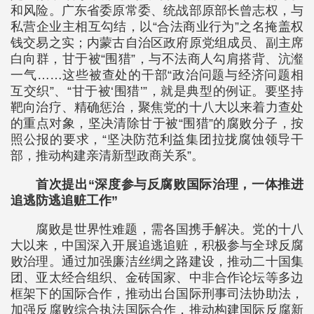
和风险。广东省委原常委、统战部原部长曾志权，与
私营企业主相互勾结，以“合法商业行为”之名掩盖权
钱交易之实；内蒙古自治区政府原党组成员、副主席
白向群，甘于被“围猎”，与不法商人勾肩搭背、沆瀣
一气……这些被查处的干部“政治问题与经济问题相
互交织”、“甘于被‘围猎’”，就是典型的例证。要坚持
靶向治疗、精确惩治，聚焦党的十八大以来着力查处
的重点对象，坚决清除甘于被“围猎”的腐败分子，按
照公报的要求，“坚决防范利益集团拉拢腐蚀领导干
部，推动构建亲清新型政商关系”。
首次提出“深度参与反腐败国际治理，一体推进
追逃防逃追赃工作”
腐败是世界性难题，需各国携手解决。党的十八
大以来，中国深入开展追逃追赃，积极参与全球反腐
败治理。通过加强廉洁丝绸之路建设，推动二十国集
团、亚太经合组织、金砖国家、中非合作论坛等多边
框架下的国际合作，推动出台国际刑事司法协助法，
加强反腐败综合执法国际合作，推动构建国际反腐新