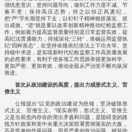
强忧患意识，坚持问题导向，做到工作力度不减、节
奏不变；保持高压态势，持之以恒正风肃纪，
把“严”字长期坚持下去；以钉钉子精神狠抓落实、抓
出成效。“进”就是要以改革创新精神推动纪检监察工
作，例如着力提高监督质量特别是日常监督实效，提
高纪法贯通能力，持续深化“三转”，准确运用监督执
纪“四种形态”，在坚持依规依纪依法上下功夫等。坚
持稳中求进，是实现新时代纪检监察工作高质量发展
的必然要求，有利于使各项工作思路举措更加科学、
更加严密、更加有效，推动全面从严治党不断向纵深
推进。
首次从政治建设的高度，提出力戒形式主义、官
僚主义
公报提出“以党的政治建设为统领，坚决破除形
式主义、官僚主义。”现实表明，形式主义、官僚主
义是当前党内存在的突出矛盾和问题，是阻碍党的路
线方针政策和党中央重大决策部署贯彻落实的大敌，
不是简单的作风问题，而是严肃的政治问题，破坏的