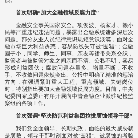
惯。
首次明确“加大金融领域反腐力度”
金融安全事关国家安全。项俊波、杨家才、赖小
民等严重违纪违法问题，暴露出金融系统诸多深层次
问题。部分从业人员纪律意识规矩意识淡漠，面对金
融市场巨大利益诱惑，容易防线失守被“围猎”；金融
圈子小，同学、师生、同事、亲友等裙带关系交织，
监管者与被监管对象之间亲而不清、公私不明，容易
形成利益团伙；腐败问题存量多、增量不断，不收
手、不收敛问题依然突出。公报中明确了精准的惩治
方向，在强调紧盯重大工程、重点领域、关键岗位
时，特别指出要加大金融领域反腐力度。目前，中央
纪委国家监委正有序开展向中管金融企业派驻纪检监
察组的各项工作。
首次强调“坚决防范利益集团拉拢腐蚀领导干部”
我们党全面领导、长期执政，面临的最大威胁就
是腐败，领导干部时刻面对被“围猎”、被腐蚀的考验