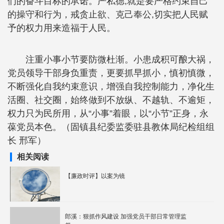
们的奋斗目标的承诺。严私德,就是要严格约束自己
的操守和行为，戒贪止欲、克己奉公,切实把人民赋
予的权力用来造福于人民。
注重小事小节要防微杜渐。小患成积可酿大祸，
党员领导干部身负重责，更要抓早抓小，慎初慎微，
不断强化自我约束意识，增强自我控制能力，净化生
活圈、社交圈，始终做到不放纵、不越轨、不逾矩，
权力只为民所用，从“小事”着眼，以“小节”正身，永
葆党员本色。（固镇县纪委监委驻县教体局纪检组组
长 邢军）
相关阅读
【廉政时评】以案为镜
郎溪：狠抓作风建设 加强党员干部日常管理监