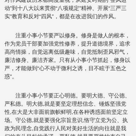
对作风建设历来都高度重视，从延安时期的“整风运
动”到十八大以来贯彻“八项规定”精神、开展“三严三
实”教育和反对“四风”，都是在改进我们的作风。
注重小事小节要严以修身。修身是做人的根本，
作为党员干部要加强党性修养，提升道德境界，追求
高尚情操，自觉远离低级趣味，自觉抵制歪风邪气，
廉洁修身、廉洁齐家。只有从小事小节抓起，修身以
严，才能做到“心不动于微利之诱，目不眩于五色之
惑”。
注重小事小节要正心明德。要明大德、守公德、
严私德。明大德,就是要坚定理想信念、锤炼坚强党
性,在大是大非面前旗帜鲜明,在各种诱惑面前坚定立
场。守公德,就是要强化宗旨意识,恪守立党为公、执
政为民理念,自觉践行人民对美好生活的向往就是我