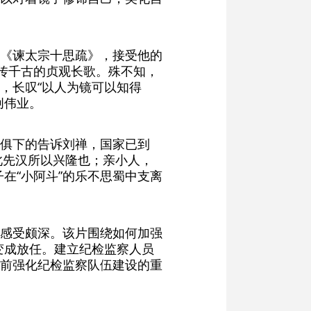
《谏太宗十思疏》，接受他的
传千古的贞观长歌。殊不知，
，长叹“以人为镜可以知得
创伟业。
俱下的告诉刘禅，国家已到
此先汉所以兴隆也；亲小人，
在“小阿斗”的乐不思蜀中支离
感受颇深。该片围绕如何加强
变成放任。建立纪检监察人员
前强化纪检监察队伍建设的重