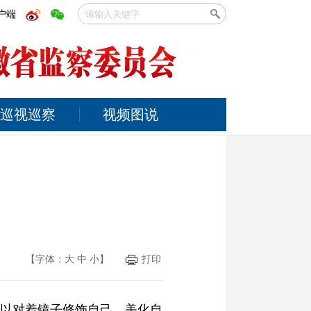
户端
巡视巡察
视频图说
【字体：
大
中
小
】
打印
以对着镜子修饰自己，美化自