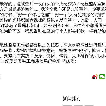
最深的，是被查后一夜白头的中央纪委第四纪检监察室原
是感觉很追悔的......我这个私心还是比较重的。你要
的时候。”好一个“锥心之痛”！好一个“人有犯糊涂的时候
曾经的光环都因赤裸裸的权钱交易而淡去，此后，人们一
或许淡忘了晨露和朝阳，如今身陷囹圄，只怕有心想看看
沦为阶下囚，我想当时在座的每个人都会和我一样有所触
纪检监察工作者都要以之为镜鉴，深入灵魂深处进行反思
醒头脑，增强纪律和规矩意识，警惕各种“围猎”，慎独，
。要努力在实践中强身、健体、铸魂，真正确保“党和人
州市纪委监委驻工商质监局纪检组 蒋庆华）
新闻排行