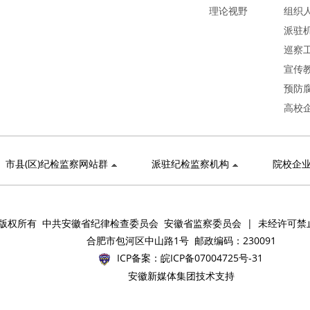
理论视野
组织
派驻
巡察
宣传
预防
高校
市县(区)纪检监察网站群
派驻纪检监察机构
院校企
版权所有 中共安徽省纪律检查委员会 安徽省监察委员会 | 未经许可禁
合肥市包河区中山路1号 邮政编码：230091
ICP备案：
皖ICP备07004725号-31
安徽新媒体集团技术支持