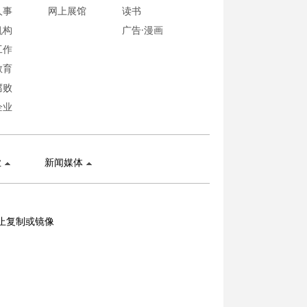
人事
网上展馆
读书
机构
广告·漫画
工作
教育
腐败
企业
业
新闻媒体
止复制或镜像