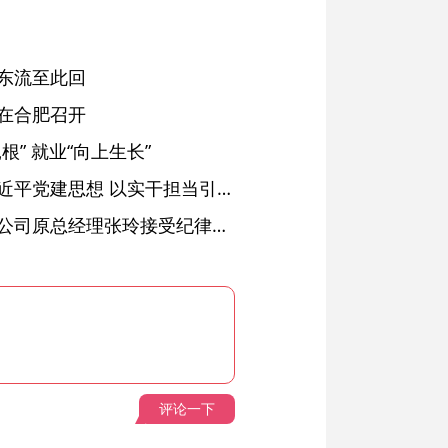
东流至此回
在合肥召开
” 就业“向上生长”
铜陵：深入学习贯彻习近平党建思想 以实干担当引领纪检监察工作高质量发展
安徽省天然气销售有限公司原总经理张玲接受纪律审查和监察调查
评论一下