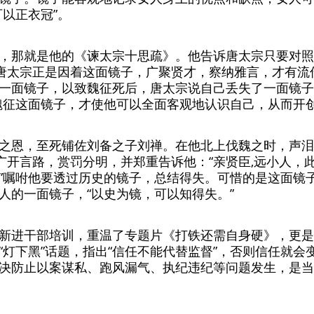
以正衣冠”。
，那就是他的《谏太宗十思疏》。他告诉唐太宗只要对照
。唐太宗正是因着这面镜子，广聚贤才，察纳雅言，才有流
一面镜子，以致魏征死后，唐太宗说自己丢失了一面镜子
魏征这面镜子，才使他可以全面客观地认识自己，从而开
之恩，至死铺佐刘备之子刘禅。在他北上伐魏之时，声泪
要广开言路，赏罚分明，并郑重告诉他：“亲贤臣,远小人，
”嘱咐他要透过历史的镜子，总结得失。可惜的是这面镜子
人的一面镜子，“以史为镜，可以知得失。”
新进干部培训，重温了专题片《打铁还需自身硬》，更是
“灯下黑”话题，指出“信任不能代替监督”，否则信任就会
决防止以案谋私、跑风漏气、执纪违纪等问题发生，是当