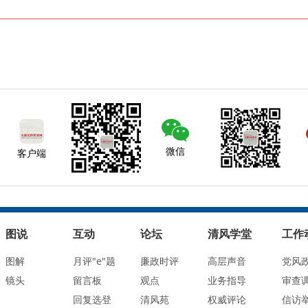
微信
客户端
图说
互动
论坛
清风学堂
工作
图解
月评"e"题
廉政时评
高层声音
党风
镜头
留言板
观点
业务指导
审查
回复选登
清风苑
权威评论
信访