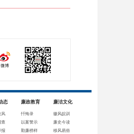
微博
动态
廉政教育
廉洁文化
政风
忏悔录
徽风皖训
调查
以案警示
廉史今读
举报
勤廉榜样
移风易俗