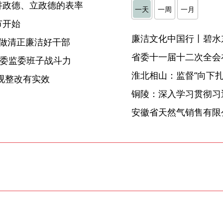
讲政德、立政德的表率
一天
一周
一月
节开始
廉洁文化中国行丨碧水
 做清正廉洁好干部
省委十一届十二次全会
纪委监委班子战斗力
淮北相山：监督“向下扎根
视整改有实效