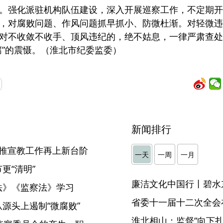
。强化派驻机构队伍建设，深入开展巡察工作，不定期开
，对腐败问题、作风问题抓早抓小、防微杜渐。对轻微违
对不收敛不收手、顶风违纪的，绝不姑息，一律严肃查处
腐”的震慑。（淮北市纪委监委）
新闻排行
助推宣教工作再上新台阶
一天
一周
一月
更“清明”
廉洁文化中国行丨碧水
法》《监察法》学习
省委十一届十二次全会
源头上遏制“微腐败”
淮北相山：监督“向下扎根