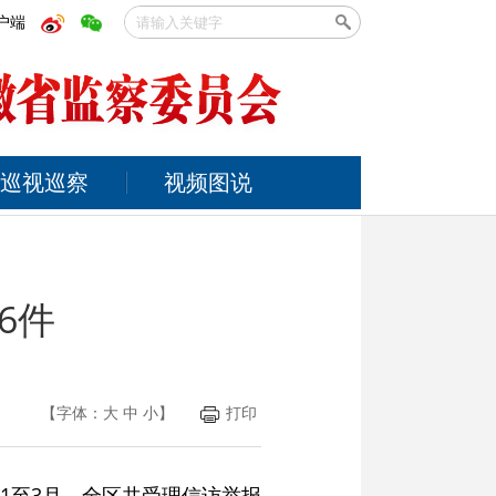
户端
巡视巡察
视频图说
6件
【字体：
大
中
小
】
打印
1至3月，全区共受理信访举报