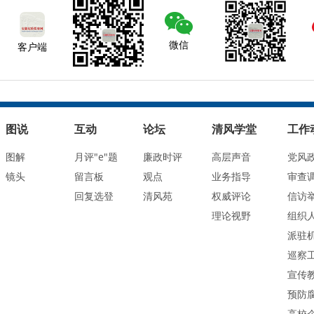
微信
客户端
图说
互动
论坛
清风学堂
工作
图解
月评"e"题
廉政时评
高层声音
党风
镜头
留言板
观点
业务指导
审查
回复选登
清风苑
权威评论
信访
理论视野
组织
派驻
巡察
宣传
预防
高校