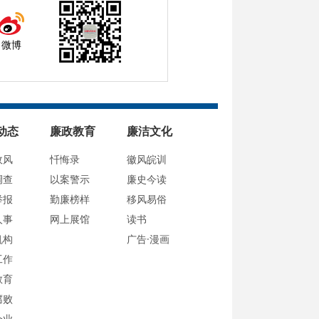
微博
动态
廉政教育
廉洁文化
政风
忏悔录
徽风皖训
调查
以案警示
廉史今读
举报
勤廉榜样
移风易俗
人事
网上展馆
读书
机构
广告·漫画
工作
教育
腐败
企业