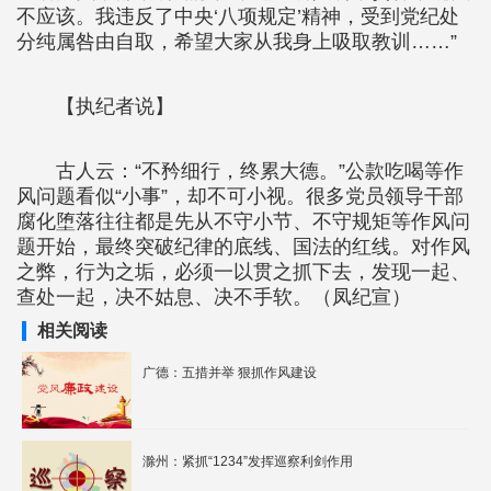
不应该。我违反了中央‘八项规定’精神，受到党纪处
分纯属咎由自取，希望大家从我身上吸取教训……”
【执纪者说】
古人云：“不矜细行，终累大德。”公款吃喝等作
风问题看似“小事”，却不可小视。很多党员领导干部
腐化堕落往往都是先从不守小节、不守规矩等作风问
题开始，最终突破纪律的底线、国法的红线。对作风
之弊，行为之垢，必须一以贯之抓下去，发现一起、
查处一起，决不姑息、决不手软。（凤纪宣）
相关阅读
广德：五措并举 狠抓作风建设
滁州：紧抓“1234”发挥巡察利剑作用