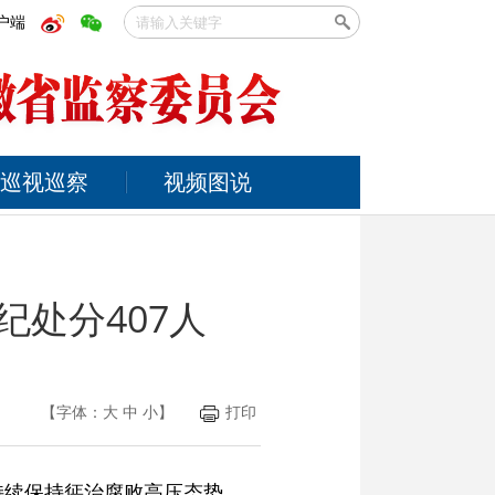
户端
巡视巡察
视频图说
纪处分407人
【字体：
大
中
小
】
打印
持续保持惩治腐败高压态势。