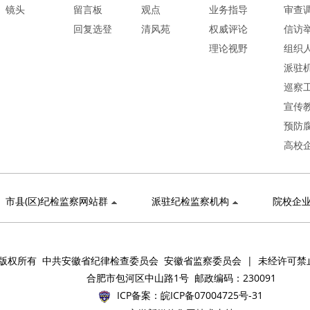
镜头
留言板
观点
业务指导
审查
回复选登
清风苑
权威评论
信访
理论视野
组织
派驻
巡察
宣传
预防
高校
市县(区)纪检监察网站群
派驻纪检监察机构
院校企
版权所有 中共安徽省纪律检查委员会 安徽省监察委员会 | 未经许可禁
合肥市包河区中山路1号 邮政编码：230091
ICP备案：
皖ICP备07004725号-31