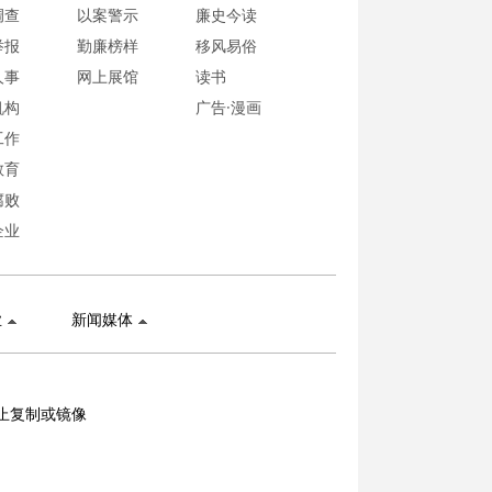
调查
以案警示
廉史今读
举报
勤廉榜样
移风易俗
人事
网上展馆
读书
机构
广告·漫画
工作
教育
腐败
企业
业
新闻媒体
止复制或镜像