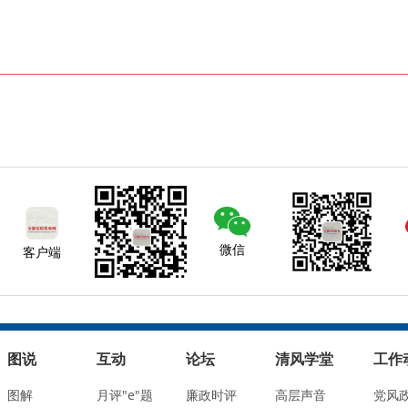
微信
客户端
图说
互动
论坛
清风学堂
工作
图解
月评"e"题
廉政时评
高层声音
党风