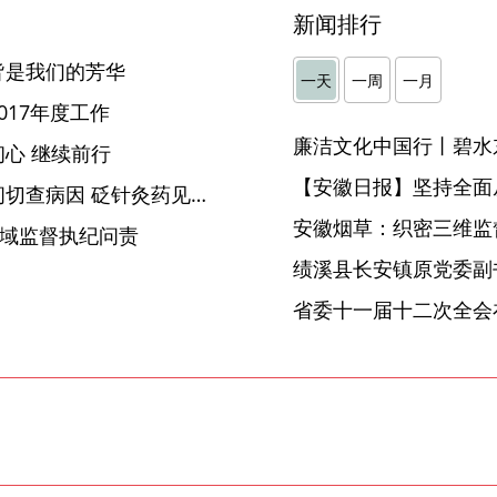
新闻排行
皆是我们的芳华
一天
一周
一月
017年度工作
廉洁文化中国行丨碧水
心 继续前行
【安徽日报】坚持全面
【亲历监察体制改革】望闻问切查病因 砭针灸药见疗效
安徽烟草：织密三维监督
领域监督执纪问责
省委十一届十二次全会