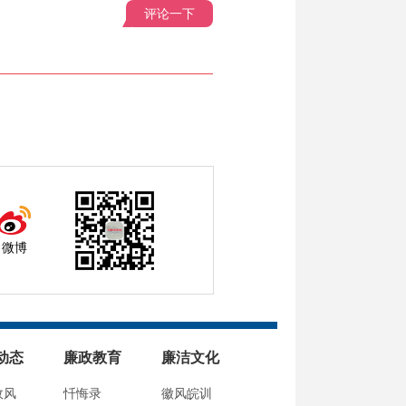
评论一下
微博
动态
廉政教育
廉洁文化
政风
忏悔录
徽风皖训