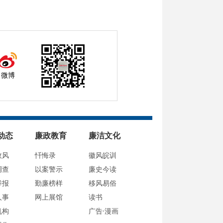
微博
动态
廉政教育
廉洁文化
政风
忏悔录
徽风皖训
调查
以案警示
廉史今读
举报
勤廉榜样
移风易俗
人事
网上展馆
读书
机构
广告·漫画