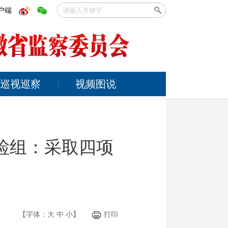
户端
巡视巡察
视频图说
检组：采取四项
【字体：
大
中
小
】
打印