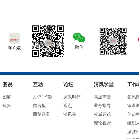
微信
客户端
图说
互动
论坛
清风学堂
工作
图解
月评"e"题
廉政时评
高层声音
党风
镜头
留言板
观点
业务指导
审查
回复选登
清风苑
权威评论
信访
理论视野
组织
派驻