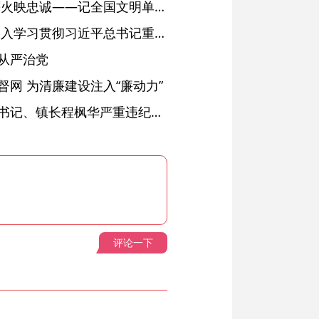
红土濉溪扬清风 文明薪火映忠诚——记全国文明单位、安徽省濉溪县纪委监委
省委常委会会议强调 深入学习贯彻习近平总书记重要讲话精神 以高质量党建引领高质量发展 梁言顺主持并讲话
从严治党
网 为清廉建设注入“廉动力”
绩溪县长安镇原党委副书记、镇长程枫华严重违纪违法被开除党籍和公职
评论一下