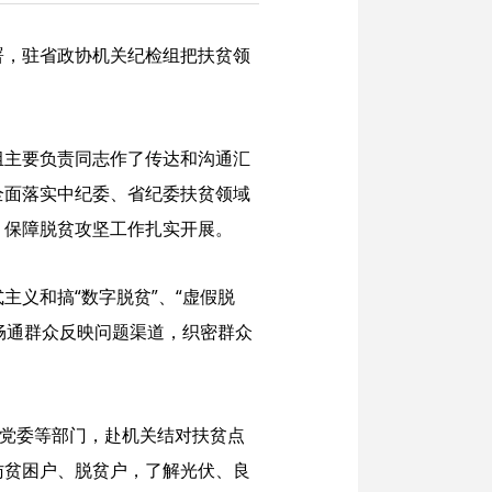
署，驻省政协机关纪检组把扶贫领
。
组主要负责同志作了传达和沟通汇
全面落实中纪委、省纪委扶贫领域
，保障脱贫攻坚工作扎实开展。
义和搞“数字脱贫”、“虚假脱
畅通群众反映问题渠道，织密群众
关党委等部门，赴机关结对扶贫点
访贫困户、脱贫户，了解光伏、良