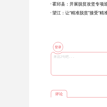
霍邱县：开展脱贫攻坚专项巡
望江：让“精准脱贫”接受“精
登录
评论