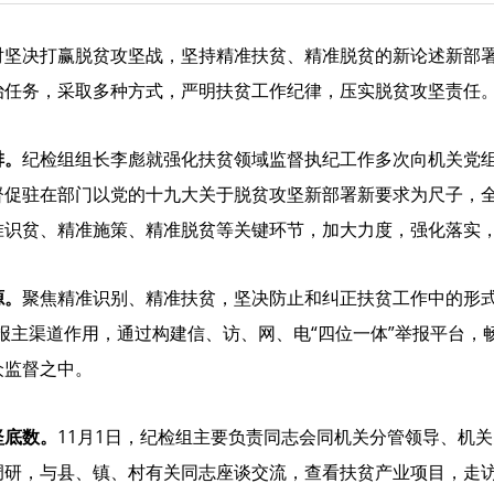
对坚决打赢脱贫攻坚战，坚持精准扶贫、精准脱贫的新论述新部
治任务，采取多种方式，严明扶贫工作纪律，压实脱贫攻坚责任
排。
纪检组组长李彪就强化扶贫领域监督执纪工作多次向机关党
督促驻在部门以党的十九大关于脱贫攻坚新部署新要求为尺子，
准识贫、精准施策、精准脱贫等关键环节，加大力度，强化落实
源。
聚焦精准识别、精准扶贫，坚决防止和纠正扶贫工作中的形式主
报主渠道作用，通过构建信、访、网、电“四位一体”举报平台，
众监督之中。
坚底数。
11月1日，纪检组主要负责同志会同机关分管领导、机
调研，与县、镇、村有关同志座谈交流，查看扶贫产业项目，走