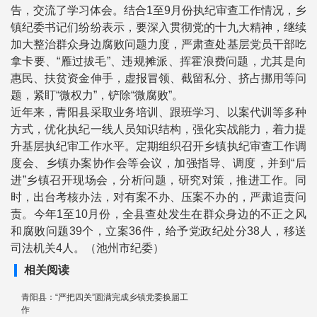
告，交流了学习体会。结合1至9月份执纪审查工作情况，乡
镇纪委书记们纷纷表示，要深入贯彻党的十九大精神，继续
加大整治群众身边腐败问题力度，严肃查处基层党员干部吃
拿卡要、“雁过拔毛”、违规摊派、挥霍浪费问题，尤其是向
惠民、扶贫资金伸手，虚报冒领、截留私分、挤占挪用等问
题，紧盯“微权力”，铲除“微腐败”。
近年来，青阳县采取业务培训、跟班学习、以案代训等多种
方式，优化执纪一线人员知识结构，强化实战能力，着力提
升基层执纪审工作水平。定期组织召开乡镇执纪审查工作调
度会、乡镇办案协作会等会议，加强指导、调度，并到“后
进”乡镇召开现场会，分析问题，研究对策，推进工作。同
时，出台考核办法，对有案不办、压案不办的，严肃追责问
责。今年1至10月份，全县查处发生在群众身边的不正之风
和腐败问题39个，立案36件，给予党政纪处分38人，移送
司法机关4人。（池州市纪委）
相关阅读
青阳县：“严把四关”圆满完成乡镇党委换届工
作