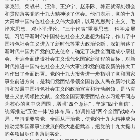
李克强、栗战书、汪洋、王沪宁、赵乐际、韩正就深刻领会
和贯彻落实党的十九大精神谈了体会。他们表示，党的十九
大高举中国特色社会主义伟大旗帜，以马克思列宁主义、毛
泽东思想、邓小平理论、“三个代表”重要思想、科学发展
观、习近平新时代中国特色社会主义思想为指导，作出了中
国特色社会主义进入了新时代等重大政治论断，深刻阐述了
新时代中国共产党的历史使命，确定了决胜全面建成小康社
会、开启全面建设社会主义现代化国家新征程的目标，对新
时代推进中国特色社会主义伟大事业和党的建设新的伟大工
程作出了全面部署。党的十九大报告进一步指明了党和国家
事业前进方向，是我们党团结带领全国各族人民在新时代坚
持和发展中国特色社会主义的政治宣言和行动纲领，是马克
思主义的纲领性文献。全党全国要紧密团结在以习近平同志
为核心的党中央周围，增强“四个意识”，坚定“四个自信”，
统筹推进“五位一体”总体布局，协调推进“四个全面”战略布
局，坚持党要管党、全面从严治党，使党的十九大精神成为
推动党和国家事业发展的强大思想武器，把党的十九大提出
的各项目标任务落到实处。