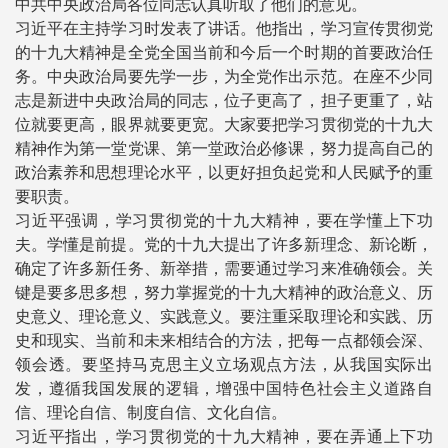
中共中央政治局各位同志认真听取了他们的意见。
习近平在主持学习时发表了讲话。他指出，学习宣传贯彻党
的十九大精神是全党全国当前和今后一个时期的首要政治任
务。中央政治局要先学一步，为全党作出示范。在座不少同
志是新进中央政治局的同志，位子更高了，担子更重了，站
位就要更高，眼界就要更宽。大家要把学习贯彻党的十九大
精神作为第一堂党课、第一堂政治必修课，努力提高自己的
政治素养和思想理论水平，以更好担负起党和人民赋予的重
要职责。
习近平强调，学习贯彻党的十九大精神，要在学懂上下功
夫。学懂是前提。党的十九大提出了许多新理念、新论断，
确定了许多新任务、新举措，需要通过学习来准确领会。关
键是要多思多想，努力掌握党的十九大精神的政治意义、历
史意义、理论意义、实践意义。要注重采取理论和实践、历
史和现实、当前和未来相结合的方法，把每一点都领会深、
领会透。要坚持马克思主义立场观点方法，从我国实际出
发，遵循我国发展的逻辑，增强中国特色社会主义道路自
信、理论自信、制度自信、文化自信。
习近平指出，学习贯彻党的十九大精神，要在弄通上下功