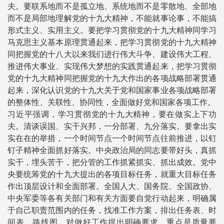
夫。要联系地而不是孤立地、系统地而不是零散地、全部地
而不是局部地理解党的十九大精神，不能就事论事，不能搞
形式主义、实用主义。要把学习贯彻党的十九大精神同学习
马克思主义基本原理贯通起来，把学习贯彻党的十九大精神
同把握党的十八大以来我们进行伟大斗争、建设伟大工程、
推进伟大事业、实现伟大梦想的实践贯通起来，把学习贯彻
党的十九大精神同把握党的十九大作出的各项战略部署贯通
起来，深化认识党的十九大关于党和国家事业各项战略部署
的整体性、关联性、协同性，全面做好党和国家各项工作。
习近平强调，学习贯彻党的十九大精神，要在做实上下功
夫。清谈误国、实干兴邦，一分部署、九分落实。要拿出实
实在在的举措，一个时间节点一个时间节点往前推进，以钉
钉子精神全面抓好落实。中央政治局的同志要带好头，真抓
实干，埋头苦干，把分管的工作抓紧抓实、抓出成效。党中
央要统筹党的十九大提出的各项目标任务，就重大目标任务
作出顶层设计和全面部署。全国人大、国务院、全国政协、
中央军委等各有关部门和有关方面要自觉行动起来，明确属
于自己职责范围内的任务，找准工作方案，排出任务表、时
间表、路线图，对做好工作提出明确要求，重点是质量要