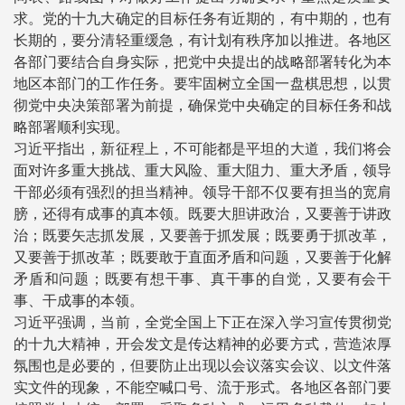
求。党的十九大确定的目标任务有近期的，有中期的，也有
长期的，要分清轻重缓急，有计划有秩序加以推进。各地区
各部门要结合自身实际，把党中央提出的战略部署转化为本
地区本部门的工作任务。要牢固树立全国一盘棋思想，以贯
彻党中央决策部署为前提，确保党中央确定的目标任务和战
略部署顺利实现。
习近平指出，新征程上，不可能都是平坦的大道，我们将会
面对许多重大挑战、重大风险、重大阻力、重大矛盾，领导
干部必须有强烈的担当精神。领导干部不仅要有担当的宽肩
膀，还得有成事的真本领。既要大胆讲政治，又要善于讲政
治；既要矢志抓发展，又要善于抓发展；既要勇于抓改革，
又要善于抓改革；既要敢于直面矛盾和问题，又要善于化解
矛盾和问题；既要有想干事、真干事的自觉，又要有会干
事、干成事的本领。
习近平强调，当前，全党全国上下正在深入学习宣传贯彻党
的十九大精神，开会发文是传达精神的必要方式，营造浓厚
氛围也是必要的，但要防止出现以会议落实会议、以文件落
实文件的现象，不能空喊口号、流于形式。各地区各部门要