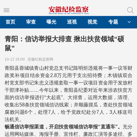
首页
审查
曝光
巡视
视觉
专题
青阳：信访举报大排查 揪出扶贫领域“硕
鼠”
10-12 16:00
安徽纪检监察网
青阳县蓉城镇青山村党总支书记陈明炬违规将一事一议等财
政奖补项目结余资金2.8万元用于支出招待费；木镇镇双合
村党支部书记朱忠义违规套取一事一议项目资金用于发放村
干部津补贴……今年以来，青阳县纪委对近年来涉农扶贫方
面的信访举报进行“大起底”、大排查，运用大数据，清理、
收集出58条扶贫领域信访线索；并顺藤摸瓜，查处扶贫领域
腐败问题6个，处理7人，给予党政纪处分7人，3人移送司
法机关。
畅通信访举报渠道，开启扶贫领域信访举报“直通车”。
充分
运用网站媒体、海报手册、宣传栏、廉政汇演等多途径、多