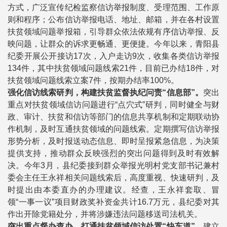
方式，广泛宣传纪检监察信访举报制度、受理范围、工作原
则和程序；公布信访举报电话、地址、邮箱，并在各村设置
扶贫领域问题举报箱，引导群众依法依规有序信访举报、反
映问题，让群众的诉求更畅通、更便捷。今年以来，青阳县
纪委开展公开接访17次，入户走访9次，收集各类信访举报
134件，其中扶贫领域问题线索21件，目前已办结18件，对
扶贫领域问题线索立案7件，按期办结率100%。
强化信访线索研判，构建扶贫监督执纪问责“信息部”。
突出
重点对扶贫领域信访问题进行“点穴式”研判，同时健全与财
政、审计、扶贫和信访等部门的信息共享机制和定期联动协
作机制，及时互通扶贫领域的问题线索。定期撰写信访举报
形势分析，及时报送动态信息、即时呈报紧急信息，为决策
提供支持，推动群众反映强烈的突出问题得到及时有效解
决。今年3月，县纪委接到群众举报光明村党支部书记兼村
委会主任王永祥相关问题线索后，高度重视、快速研判，及
时提出由本委直办的办理建议。经查，王永祥套取、冒
领“一事一议”项目财政奖补资金共计16.7万元，县纪委对其
作出开除党籍处分，并将涉嫌违法问题移送司法机关。
突出重点督办查办，打通扶贫领域信访处置“快车道”。
建立