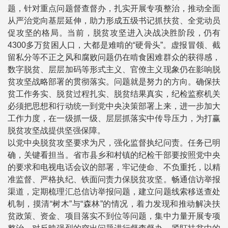
题，针对重点问题督查督办，扎实开展专项整治，推动全面
从严治党向基层延伸，助力形成五级书记抓扶贫、全党动员
促攻坚的格局。当前，脱贫攻坚进入决战决胜阶段，仍有
4300多万贫困人口，大都是难啃的“硬骨头”。虚报冒领、截
留私分等不正之风和腐败问题仍在啃食困难群众的获得感，
数字脱贫、层层加码等形式主义、官僚主义现象仍在影响脱
贫攻坚战略部署的贯彻落实。问题就是努力的方向。确保扶
贫工作务实、脱贫过程扎实、脱贫结果真实，纪检监察机关
必须把思想和行动统一到党中央决策部署上来，进一步加大
工作力度，在一级抓一级、层层抓落实中传导压力，为打赢
脱贫攻坚战提供坚强保障。
以党中央脱贫攻坚要求为尺，强化监督执纪问责。任务已明
确，关键看担当。省市县乡和村镇的纪检干部要按照党中央
的要求和电视电话会议的部署，牢记使命、不负重托，以精
准监督、严格执纪、铁面问责力保脱贫攻坚。畅通信访举报
渠道，定期梳理汇总信访举报问题，建立问题线索移送查处
机制，摸清“树木”与“森林”的情况，着力发现和推动解决扶
贫政策、资金、项目落实不到位等问题，集中力量开展专项