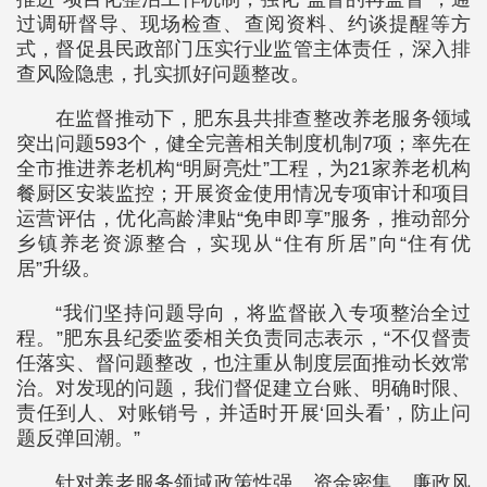
过调研督导、现场检查、查阅资料、约谈提醒等方
式，督促县民政部门压实行业监管主体责任，深入排
查风险隐患，扎实抓好问题整改。
在监督推动下，肥东县共排查整改养老服务领域
突出问题593个，健全完善相关制度机制7项；率先在
全市推进养老机构“明厨亮灶”工程，为21家养老机构
餐厨区安装监控；开展资金使用情况专项审计和项目
运营评估，优化高龄津贴“免申即享”服务，推动部分
乡镇养老资源整合，实现从“住有所居”向“住有优
居”升级。
“我们坚持问题导向，将监督嵌入专项整治全过
程。”肥东县纪委监委相关负责同志表示，“不仅督责
任落实、督问题整改，也注重从制度层面推动长效常
治。对发现的问题，我们督促建立台账、明确时限、
责任到人、对账销号，并适时开展‘回头看’，防止问
题反弹回潮。”
针对养老服务领域政策性强、资金密集、廉政风