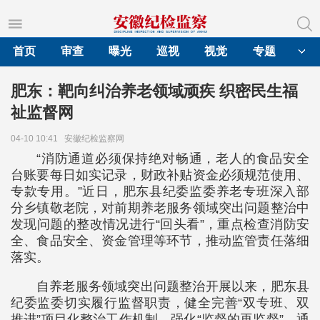
首页
审查
曝光
巡视
视觉
专题
肥东：靶向纠治养老领域顽疾 织密民生福
祉监督网
04-10 10:41
安徽纪检监察网
“消防通道必须保持绝对畅通，老人的食品安全
台账要每日如实记录，财政补贴资金必须规范使用、
专款专用。”近日，肥东县纪委监委养老专班深入部
分乡镇敬老院，对前期养老服务领域突出问题整治中
发现问题的整改情况进行“回头看”，重点检查消防安
全、食品安全、资金管理等环节，推动监管责任落细
落实。
自养老服务领域突出问题整治开展以来，肥东县
纪委监委切实履行监督职责，健全完善“双专班、双
推进”项目化整治工作机制，强化“监督的再监督”，通