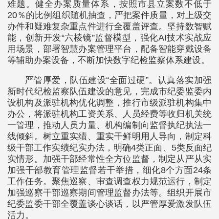
难题。健全办案质量体系，按照市县立案数不低于
20％的比例组织随机抽查，严把案件质量，对上级交
办件和疑难复杂重点件进行全覆盖评查。坚持数智赋
能，创新开发“六棱镜”监督模型，强化AI技术实战应
用场景，部署智慧办案管理平台，配备智能穿戴设备
等辅助办案设备，不断加快数字纪检监察体系建设。
严管厚爱，队伍建设“全面过硬”。认真落实加强
新时代纪检监察队伍建设的意见，完成市纪委监委内
设机构及派驻机构优化调整，推行市级派驻机构集中
办公，将派驻机构工资关系、人员经费等收归机关统
一管理，推动人员力量、机构编制向监督执纪执法一
线倾斜。树立重实绩、重实干鲜明用人导向，制定科
级干部工作实绩纪实办法，明确4类正面、5类反面纪
实情形。加强干部经常性全方位监督，制定从严从实
加强干部教育管理监督若干举措，细化8个方面24条
工作任务。聚焦巡察、审查调查权力规范运行，制定
加强巡察干部巡察期间管理监督办法等。组织开展市
纪委监委干部全覆盖谈心谈话，以严管厚爱激发队伍
活力。