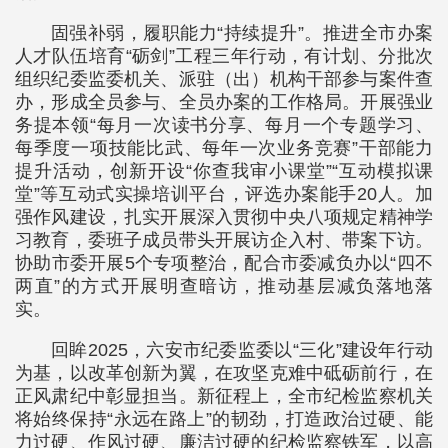
固强补弱，履职能力“持续提升”。推进全市办案
人才队伍培育“砺剑”工程三年行动，有计划、分批次
组织纪委监委机关、派驻（出）机构干部参与案件查
办，形成全员参与、全员办案的工作格局。开展强业
务提本领“每月一次读书分享、每月一个专题学习、
每季度一项技能比武、每年一次业务竞赛”干部能力
提升活动，创新开设“你查我审小课堂”“互动模拟课
堂”等互动式实操培训平台，评选办案能手20人。加
强作风建设，扎实开展深入贯彻中央八项规定精神学
习教育，委班子成员带头开展访企入村、带案下访。
协助市委开展5个专项整治，配合市委减负办以“四不
两直”的方式开展明查暗访，推动基层减负落地落
实。
回眸2025，六安市纪委监委以“三化”建设年行动
为基，以改革创新为翼，在攻坚克难中砥砺前行，在
正风肃纪中彰显担当。新征程上，全市纪检监察机关
将始终保持“永远在路上”的韧劲，打造政治过硬、能
力过硬、作风过硬、廉洁过硬的纪检监察铁军，以高