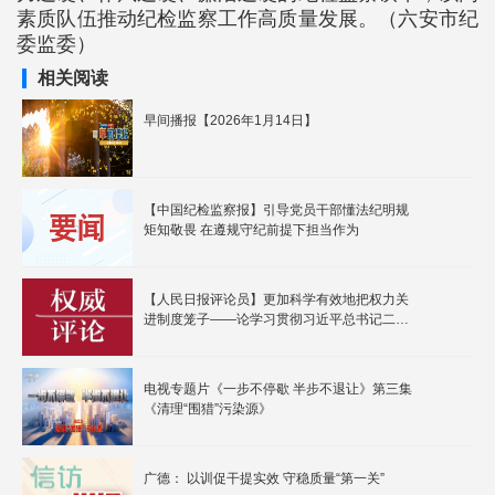
素质队伍推动纪检监察工作高质量发展。（六安市纪
委监委）
相关阅读
早间播报【2026年1月14日】
【中国纪检监察报】引导党员干部懂法纪明规
矩知敬畏 在遵规守纪前提下担当作为
【人民日报评论员】更加科学有效地把权力关
进制度笼子——论学习贯彻习近平总书记二十
届中央纪委五次全会重要讲话精神
电视专题片《一步不停歇 半步不退让》第三集
《清理“围猎”污染源》
广德： 以训促干提实效 守稳质量“第一关”