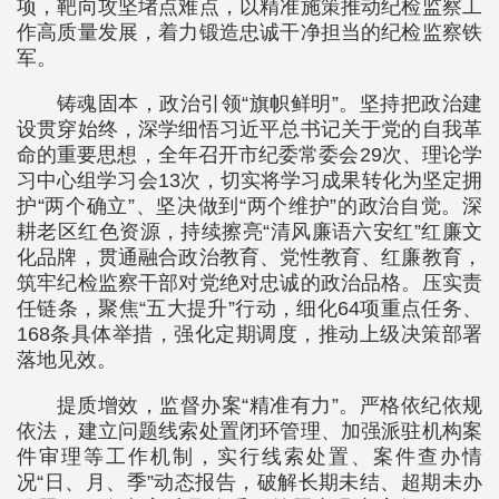
项，靶向攻坚堵点难点，以精准施策推动纪检监察工
作高质量发展，着力锻造忠诚干净担当的纪检监察铁
军。
铸魂固本，政治引领“旗帜鲜明”。坚持把政治建
设贯穿始终，深学细悟习近平总书记关于党的自我革
命的重要思想，全年召开市纪委常委会29次、理论学
习中心组学习会13次，切实将学习成果转化为坚定拥
护“两个确立”、坚决做到“两个维护”的政治自觉。深
耕老区红色资源，持续擦亮“清风廉语六安红”红廉文
化品牌，贯通融合政治教育、党性教育、红廉教育，
筑牢纪检监察干部对党绝对忠诚的政治品格。压实责
任链条，聚焦“五大提升”行动，细化64项重点任务、
168条具体举措，强化定期调度，推动上级决策部署
落地见效。
提质增效，监督办案“精准有力”。严格依纪依规
依法，建立问题线索处置闭环管理、加强派驻机构案
件审理等工作机制，实行线索处置、案件查办情
况“日、月、季”动态报告，破解长期未结、超期未办