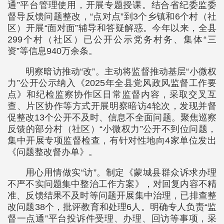
通”平台管理使用，开展专题授课。结合省纪委监委
督导反馈问题整改，“点对点”到3个乡镇和6个村（社
区）开展“面对面”辅导和答疑解惑。今年以来，全县
299个村（社区）已公开公示党务村务、集体“三
资”等信息940万余条。
明察暗访推动“改”。主动将监督推动基层“小微权
力”公开公示纳入《2025年全县党风政风监督工作要
点》和纪检监察协作区日常监督内容，采取交叉互
查、片区协作等方式开展明察暗访4轮次，发现并督
促整改13个公开不及时、信息不全面问题。聚焦巡察
反馈的部分村（社区）“小微权力”公开不到位问题，
集中开展专项监督检查，有针对性地向4家单位发出
《问题整改督办单》。
用心用情做实“访”。制定《蒙城县群众诉求办理
不严不实问题集中整治工作方案》，对回复内容不精
准、反馈结果不及时等问题开展集中治理，已排查整
改问题38个，批评教育和处理6人。明确专人负责“监
督一点通”平台投诉件受理、办理、回访等事项，采