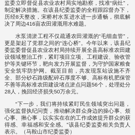
监委立即督促县农业农村局实地勘察，找准“病灶”，
制定解决措施。在该县纪委监委的全程跟踪督办下，
历经8天整改，宋桥村水泵进水进一步通畅，彻底解
决了周边416亩农田灌溉用水难题。
水泵清淤工程不仅疏通农田灌溉的“毛细血管”，
更是架起了党群之间的“连心桥”。今年以来，该县纪
委监委督促县农业农村局持续开展全县高标准农田建
设领域整治工作，紧盯项目立项、工程建设、验收管
护等关键环节，靶向发力开展监督，为守护国家粮食
安全筑牢防护网。截至目前，共发现泵站设施不齐
全、部分砂石路级配碎石厚度不够、高标有机肥保管
不善等高标准农田建设堵点淤点问题56个，处理处分
28人，挽回经济损失50万余元。
“下一步，我们将持续紧盯民生领域突出问题，
强化监督执纪问责，推动解决群众身边的操心事、烦
心事、揪心事，以实实在在的工作成效提升群众的获
得感、幸福感和安全感。”该县纪委监委相关负责人
表示。（马鞍山市纪委监委）