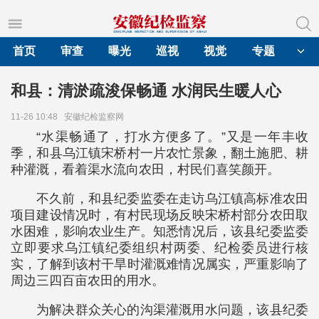
首页
审查
曝光
巡视
视觉
专题
和县：清淤疏浚保畅通 水润民生暖人心
11-26 10:48
安徽纪检监察网
“水渠畅通了，打水方便多了。”又是一年丰收
季，和县乌江镇宋桥村一片农忙景象，翻土施肥、耕
种灌溉，看着渠水流向农田，村民们喜笑颜开。
不久前，和县纪委监委在走访乌江镇高标准农田
项目建设情况时，有村民现场反映宋桥村部分农田取
水困难，影响农业生产。知悉情况后，该县纪委监委
立即要求乌江镇纪委组织村两委、纪检委员进行核
实，了解到该村干旱时灌溉难情况属实，严重影响了
周边三四百亩农田的用水。
为解决群众关心的沟渠灌溉用水问题，该县纪委