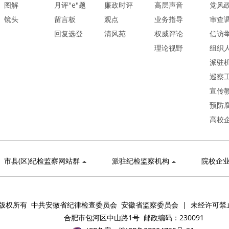
图解
月评"e"题
廉政时评
高层声音
党风
镜头
留言板
观点
业务指导
审查
回复选登
清风苑
权威评论
信访
理论视野
组织
派驻
巡察
宣传
预防
高校
市县(区)纪检监察网站群
派驻纪检监察机构
院校企
版权所有 中共安徽省纪律检查委员会 安徽省监察委员会 | 未经许可禁
合肥市包河区中山路1号 邮政编码：230091