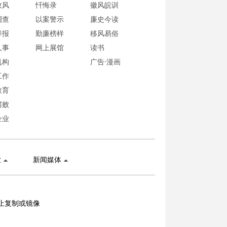
政风
忏悔录
徽风皖训
调查
以案警示
廉史今读
举报
勤廉榜样
移风易俗
人事
网上展馆
读书
机构
广告·漫画
工作
教育
腐败
企业
业
新闻媒体
止复制或镜像