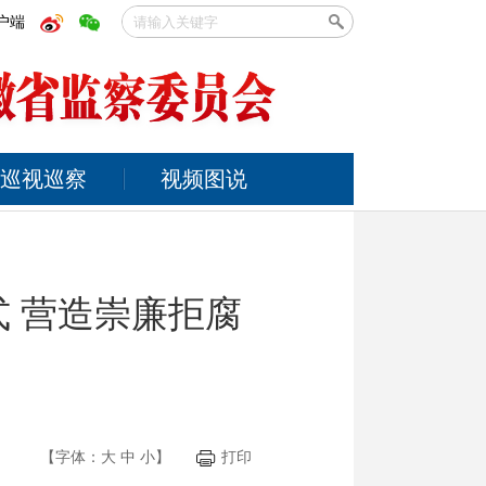
户端
巡视巡察
视频图说
 营造崇廉拒腐
【字体：
大
中
小
】
打印