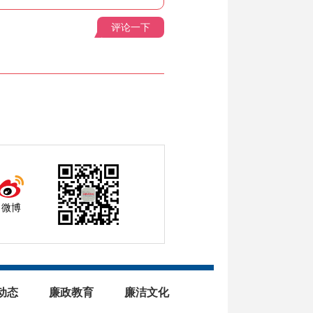
评论一下
微博
动态
廉政教育
廉洁文化