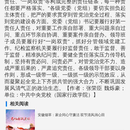
责任、‘一岗双责’等构成完整的责任链条，每一种责
任都要严格落实。”各级党委（党组）要切实担负起
主体责任，把严的要求贯穿到管党治党全过程、落实
到党的建设各方面。党委（党组）书记要履行好第一
责任人责任，对重要工作亲自部署、重大问题亲自过
问、重点环节亲自协调、重要案件亲自督办。领导班
子成员要履行好“一岗双责”，抓好分管领域党建工
作。纪检监察机关要履行好监督责任，敢于监督、善
于监督，精准执纪问责。要健全责任落实压力传导机
制，坚持有责必问、问责必严，对管党治党不力、造
成严重后果的，严肃追究责任。各级领导干部要以身
作则，形成一级带一级、一级抓一级的示范效应，从
而凝聚起全党上下齐抓共管的强大合力，不断巩固发
展风清气正的政治生态。【作者：张荣臣 魏烁豪；
单位：中共中央党校（国家行政学院）】
相关阅读
安徽烟草：家企同心守廉洁 双节清风润心田