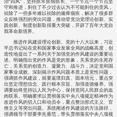
治“四风”，坚持抓常抓细抓长、一个节点一个节点坚
守和推进，刹住了不少过去认为不可能刹住的歪风，
祛除了一些多年难以祛除的顽瘴痼疾，解决了很多群
众反映强烈的突出问题，推动管党治党理论创新、实
践创新、制度创新取得重大突破，开辟了百年大党自
我革命新境界。
推进作风建设理论创新。党的十八大以来，习近
平总书记站在党和国家事业发展全局的战略高度，创
造性地提出了一系列关于加强党的作风建设的重要论
述。明确指出党的作风是党的形象，关系党的生死存
亡，关系党的创造力、凝聚力、战斗力，决定党和国
家事业成败。深刻揭示作风问题本质上是党性问题，
强调抓作风建设，就要返璞归真、固本培元，重点突
出坚定理想信念、践行根本宗旨、加强道德修养。强
调要始终坚持以人民为中心，保持党同人民群众的血
肉联系。明确要求以贯彻落实中央八项规定精神作为
改进作风的切入口和动员令，重点整治形式主义、官
僚主义等突出问题。系统阐述作风建设的方法路径，
强调领导干部要率先垂范，带头贯彻落实中央八项规