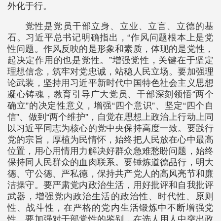
外化于行。
党性是党员干部立身、立业、立言、立德的基
石。习近平总书记明确指出，“作风问题根本上是党
性问题。作风反映的是形象和素质，体现的是党性，
起决定作用的也是党性。”增强党性，关键在于坚定
理想信念，筑牢对党忠诚，站稳人民立场。要加强理
论武装，坚持用习近平新时代中国特色社会主义思想
凝心铸魂，教育引导广大党员、干部深刻领悟“两个
确立”的决定性意义，增强“四个意识”、坚定“四个自
信”、做到“两个维护”，自觉在思想上政治上行动上同
以习近平同志为核心的党中央保持高度一致。要践行
党的宗旨，厚植为民情怀，始终把人民放在心中最高
位置，用心用情用力解决好群众急难愁盼问题，始终
保持同人民群众的血肉联系。要锤炼道德品行，明大
德、守公德、严私德，保持共产党人的高风亮节和廉
洁操守。要严肃党内政治生活，用好批评和自我批评
武器，增强党内政治生活的政治性、时代性、原则
性、战斗性，在严格的党内生活锻炼中不断增强党
性。要加强对干部党性的鉴别，在选人用人中突出政