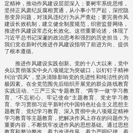
定精神，推动作风建设层层深入；要树牢系统思维，
坚持正风肃纪反腐相贯通，从小事小节严起，深挖隐
形变异问题，对顶风违纪行为从严查处；要完善作风
建设长效机制，建立健全制度规范，织密监督网络，
推进作风建设常态化长效化。这些重要论述，体现了
习近平总书记深邃的政治思考和强烈的历史担当，为
我们党在新时代推进作风建设指明了前进方向、提供
了根本遵循。
推进作风建设实践创新。党的十八大以来，党中
央以贯彻落实中央八项规定为突破口，以钉钉子精神
纠治“四风”，坚决清除影响党的先进性和纯洁性的消
极因素。在全党范围先后组织开展党的群众路线教育
实践活动、“三严三实”专题教育、“两学一做”学习教
育、“不忘初心、牢记使命”主题教育、党史学习教
育、学习贯彻习近平新时代中国特色社会主义思想主
题教育、党纪学习教育、深入贯彻中央八项规定精神
学习教育等主题教育，把解决作风上存在的问题作为
重要内容，不断筑牢改进作风的思想基础。通过思想
教育和整治整改，着力改进作风，着力严明纪律，着