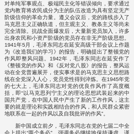
对单纯军事观点、极端民主化等错误倾向，要求通过
党内教育将农民成分为主的队伍改造为具有坚定无产
阶级信仰的革命力量。遵义会议后，党的路线步入了
马克思主义正确轨道，但主观主义、教条主义等尚未
完全清除。抗战全面爆发后，大量新党员加入，许多
出身农民和小资产阶级的党员存在非无产阶级思想。
1941年5月，毛泽东同志在延安高级干部会议上作题
为《改造我们的学习》的报告，明确提出了整顿党的
作风即整风问题。1942年，毛泽东同志在延安作了
《整顿党的作风》和《反对党八股》的报告，整风运
动在全党普遍展开，使实事求是的马克思主义思想路
线在全党深入人心，党员党性得到淬炼。在1945年党
的七大上，毛泽东同志对党的优良作风作了高度概
括，即“以马克思列宁主义的理论思想武装起来的中
国共产党，在中国人民中产生了新的工作作风，这主
要的就是理论和实践相结合的作风，和人民群众紧密
地联系在一起的作风以及自我批评的作风”。
新中国成立前夕，毛泽东同志在党的七届二中全
会上提出“两个务必”，强调务必继续地保持谦虚、谨