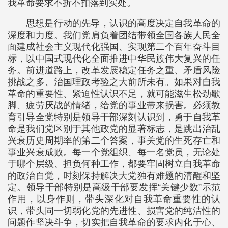
我革命要求不折不扣落到实处。
思想是行动的先导，认识的高度决定自我革命的
深度和力度。我们党肩负着团结带领全国各族人民全
面建成社会主义现代化强国、实现第二个百年奋斗目
标，以中国式现代化全面推进中华民族伟大复兴的任
务。前进道路上，改革发展稳定任务之重、矛盾风险
挑战之多、治国理政考验之大前所未有。如果对自我
革命的重要性、紧迫性认识不足，就可能滋生松劲歇
脚、疲劳厌战的情绪，给党的事业带来损害。必须教
育引导全党特别是领导干部深刻认识到，勇于自我革
命是我们党区别于其他政党的显著标志，是跳出治乱
兴衰历史周期率的第二个答案，事关党的生死存亡和
事业兴衰成败。每一个党组织、每一名党员，无论处
于哪个层级、担负何种工作，都要牢固树立自我革命
的政治自觉，时刻保持解决大党独有难题的清醒和坚
定。领导干部特别是高级干部要发挥“关键少数”示范
作用，以身作则，带头深化对自我革命重要性的认
识，带头同一切弱化党的先进性、损害党的纯洁性的
问题作坚决斗争，切实把自我革命的要求内化于心、