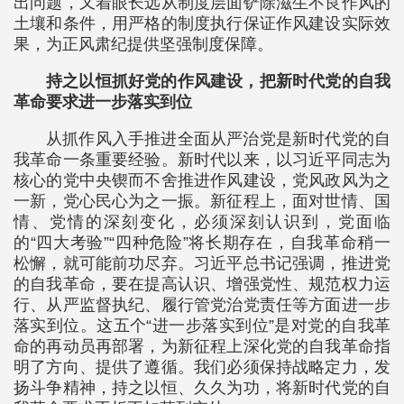
出问题，又着眼长远从制度层面铲除滋生不良作风的
土壤和条件，用严格的制度执行保证作风建设实际效
果，为正风肃纪提供坚强制度保障。
持之以恒抓好党的作风建设，把新时代党的自我
革命要求进一步落实到位
从抓作风入手推进全面从严治党是新时代党的自
我革命一条重要经验。新时代以来，以习近平同志为
核心的党中央锲而不舍推进作风建设，党风政风为之
一新，党心民心为之一振。新征程上，面对世情、国
情、党情的深刻变化，必须深刻认识到，党面临
的“四大考验”“四种危险”将长期存在，自我革命稍一
松懈，就可能前功尽弃。习近平总书记强调，推进党
的自我革命，要在提高认识、增强党性、规范权力运
行、从严监督执纪、履行管党治党责任等方面进一步
落实到位。这五个“进一步落实到位”是对党的自我革
命的再动员再部署，为新征程上深化党的自我革命指
明了方向、提供了遵循。我们必须保持战略定力，发
扬斗争精神，持之以恒、久久为功，将新时代党的自