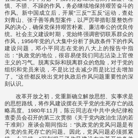
慎、不骄、不躁的作风，务必继续地保持艰苦奋斗的
作风。新中国成立后，开展“三反”“五反”运动，查处
刘青山、张子善等典型案件，以严厉举措彰显整饬作
风的决心，确保党保持艰苦朴素、廉洁奉公的优良传
统。社会主义建设时期，党始终强调密切联系群众的
作风，1956年党的八大集中分析了执政条件下的作风
建设问题，邓小平同志在党的八大上的报告中指
出：“执政党的地位，很容易使我们同志沾染上官僚
主义的习气。脱离实际和脱离群众的危险，对于党的
组织和党员来说，不是比过去减少而是比过去增加
了。”这些都反映出党对执政后作风问题重要性的深
刻认识。
改革开放之初，党重新确立解放思想、实事求是
的思想路线，将作风建设摆在关乎党的生死存亡的战
略高度。1980年11月，陈云同志在中共中央纪律检
查委员会召开的第三次贯彻《关于党内政治生活的若
干准则》座谈会期间指出：“执政党的党风问题是有
关党的生死存亡的问题。因此，党风问题必须抓紧