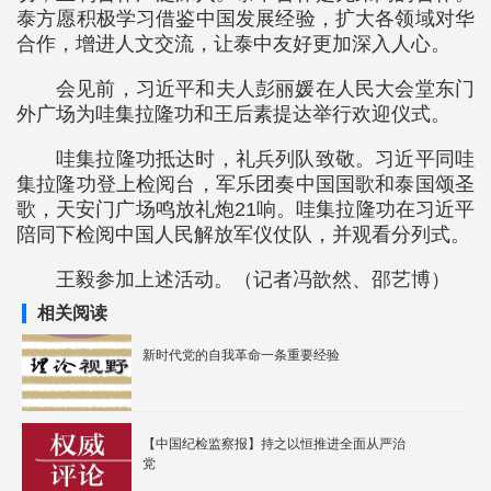
泰方愿积极学习借鉴中国发展经验，扩大各领域对华
合作，增进人文交流，让泰中友好更加深入人心。
会见前，习近平和夫人彭丽媛在人民大会堂东门
外广场为哇集拉隆功和王后素提达举行欢迎仪式。
哇集拉隆功抵达时，礼兵列队致敬。习近平同哇
集拉隆功登上检阅台，军乐团奏中国国歌和泰国颂圣
歌，天安门广场鸣放礼炮21响。哇集拉隆功在习近平
陪同下检阅中国人民解放军仪仗队，并观看分列式。
王毅参加上述活动。（记者冯歆然、邵艺博）
相关阅读
新时代党的自我革命一条重要经验
【中国纪检监察报】持之以恒推进全面从严治
党