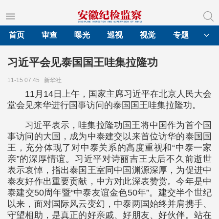
首页
审查
曝光
巡视
视觉
专题
习近平会见泰国国王哇集拉隆功
11-15 07:45
新华社
11月14日上午，国家主席习近平在北京人民大会
堂会见来华进行国事访问的泰国国王哇集拉隆功。
习近平表示，哇集拉隆功国王将中国作为首个国
事访问的大国，成为中泰建交以来首位访华的泰国国
王，充分体现了对中泰关系的高度重视和“中泰一家
亲”的深厚情谊。习近平对诗丽吉王太后不久前逝世
表示哀悼，指出泰国王室同中国渊源深厚，为促进中
泰友好作出重要贡献，中方对此深表赞赏。今年是中
泰建交50周年暨“中泰友谊金色50年”。建交半个世纪
以来，面对国际风云变幻，中泰两国始终并肩携手、
守望相助，是真正的好亲戚、好朋友、好伙伴。站在