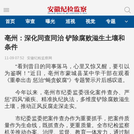
首页
审查
曝光
巡视
视觉
专题
亳州：深化同查同治 铲除腐败滋生土壤和
条件
11-09 07:52
安徽纪检监察网
“看到昔日的同事落马，心里又惊又醒，要引以
为鉴啊！”近日，亳州市蒙城县某中学干部在观看
《重拳出击 惩治“蝇贪蚁腐”》专题警示片后感叹道。
今年以来，亳州市纪委监委强化案件查办、严
惩“四风”顽疾、精准执纪执法，多维度铲除腐败滋生
土壤，推动正风反腐走深走实。
市纪委监委把案件查办作为重要抓手，把案件质
量作为生命线，既抓查办，更重质量。全市纪检监察
机关推动办案、治理、监督、教育一体发力，通过制