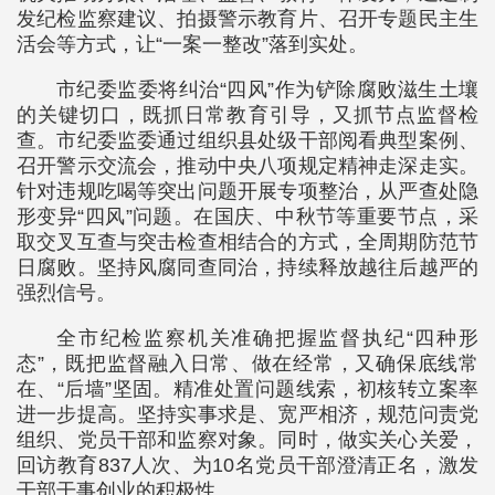
发纪检监察建议、拍摄警示教育片、召开专题民主生
活会等方式，让“一案一整改”落到实处。
市纪委监委将纠治“四风”作为铲除腐败滋生土壤
的关键切口，既抓日常教育引导，又抓节点监督检
查。市纪委监委通过组织县处级干部阅看典型案例、
召开警示交流会，推动中央八项规定精神走深走实。
针对违规吃喝等突出问题开展专项整治，从严查处隐
形变异“四风”问题。在国庆、中秋节等重要节点，采
取交叉互查与突击检查相结合的方式，全周期防范节
日腐败。坚持风腐同查同治，持续释放越往后越严的
强烈信号。
全市纪检监察机关准确把握监督执纪“四种形
态”，既把监督融入日常、做在经常，又确保底线常
在、“后墙”坚固。精准处置问题线索，初核转立案率
进一步提高。坚持实事求是、宽严相济，规范问责党
组织、党员干部和监察对象。同时，做实关心关爱，
回访教育837人次、为10名党员干部澄清正名，激发
干部干事创业的积极性。