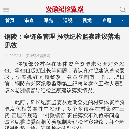
首页
审查
曝光
巡视
视觉
专题
铜陵：全链条管理 推动纪检监察建议落地
见效
11-08 08:31
安徽纪检监察网
“你镇部分村存在集体资产资源未公开对外发
包、承包租赁期过长等问题，请认真对照建议整改要
求，切实抓好问题整改、建章立制等工作……”日
前，铜陵市郊区纪委监委第二纪检监察室工作人员到
该区老洲镇督导纪检监察建议落实情况。
此前，郊区纪委监委从近期查处的村集体资产资
源发包相关案件中发现，多个乡镇存在村集体“三
资”管理不规范，“村账镇管”责任落实不到位等问题，
该区纪委监委向相关乡镇制发纪检监察建议，并全程
跟进监督，推动问题整改落到实处。