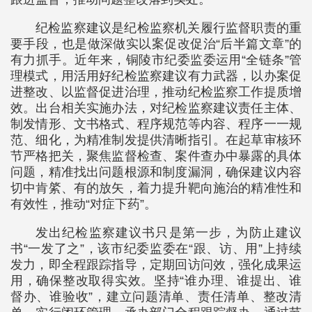
纪检监察建议是纪检监察机关履行监督职责的重
要手段，也是做深做实以案促改促治“后半篇文章”的
有力抓手。近年来，铜陵市纪委监委运用“全链条”管
理模式，用活用好纪检监察建议有力武器，以办案促
进整改、以监督促进治理，推动纪检监察工作提质增
效。出台相关实施办法，对纪检监察建议责任主体、
制发情形、文书格式、程序规范等内容、程序一一规
范、细化，为精准制发提供清晰指引。在起草审核环
节严格把关，聚焦监督检查、案件查办中暴露的具体
问题，精准找出问题根源和制度漏洞，确保建议内容
切中肯綮、有的放矢，着力提升靶向施治的精准性和
有效性，推动“对症下药”。
发出纪检监察建议书只是第一步，为防止建议
书“一发了之”，该市纪委监委在“跟、访、用”上持续
发力，即全程跟踪指导，定期回访问效，强化成果运
用，确保整改取得实效。坚持“谁办理、谁提出、谁
督办、谁验收”，建立问题清单、责任清单、整改清