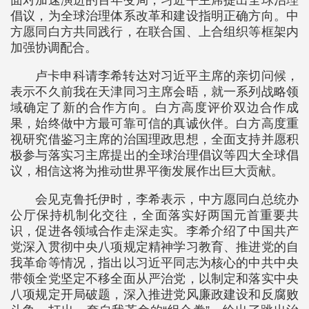
面对加速演进的百年变局，习近平主席提出全球治理
倡议，为全球治理体系改革和建设指明正确方向。中
方愿同白方共同践行，在联合国、上合组织等框架内
加强协调配合。
卢卡申科请李希转达对习近平主席的亲切问候，
表示不久前我在天津同习主席会晤，就一系列战略领
域确定了新的合作方向。白方高度评价双边合作成
果，始终做中方最可靠可信的真诚伙伴。白方高度重
视研究借鉴习主席的治国理政思想，全面支持并愿积
极参与落实习主席提出的全球治理倡议等四大全球倡
议，相信这将为推动世界平衡发展作出巨大贡献。
会见克鲁托伊时，李希表示，中方愿同白总统办
公厅保持机制化交往，全面落实好两国元首重要共
识，促进各领域合作走深走实。李希介绍了中国共产
党深入贯彻中央八项规定精神学习教育、推进党的自
我革命等情况，指出以习近平同志为核心的中共中央
带领全党坚定不移全面从严治党，以制定和落实中央
八项规定开局破题，深入推进党风廉政建设和反腐败