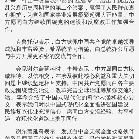
斗争，打出一套自我革命的“组合拳”，给出了跳出治
乱兴衰历史周期率的第二个答案，赢得了人民群众衷
心拥护，为党和国家事业发展凝聚起强大正能量。中
方愿同白方继续围绕党的建设和反腐败工作加强合
作。
克鲁托伊表示，白方钦佩中国共产党的卓越领导
成就和丰富经验，希系统学习借鉴。白总统办公厅愿
与中方开展更紧密的交流与合作。
会见谢尔盖延科时，李希表示，中方愿同白方以
诚相待、以信相交，在涉及彼此核心利益和重大关切
问题上继续坚定相互支持。中国共产党愿同白各主要
政党围绕管党治党、改革完善全球治理等加强交流对
话。李希介绍了中国式现代化的科学内涵和核心要
义，表示我们对以中国式现代化全面推进强国建设、
民族复兴伟业充满信心，愿同白方交流经验、共享机
遇，在现代化道路上携手同行。
谢尔盖延科表示，发展白中全天候全面战略伙伴
关系是两国元首作出的战略决策，是白对外政策最重