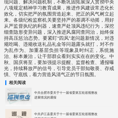
现问题、解决问题机制，不断巩固拓展深入贯彻中央
八项规定精神学习教育成果，推进作风建设常态化长
效化，切实把严的氛围营造起来、把正的风气树立起
来。各级纪检监察机关要坚持严的基调不动摇，用好
从严监督执纪的利器，速查严处顶风违纪行为，深挖
细查隐形变异问题，深入推进风腐同查同治，始终保
持高压惩治态势。要紧盯“四风”老问题新情况，对违
规吃喝、违规收送礼品礼金等问题露头就打，对不作
为乱作为、加重基层负担等现象及时纠正，系统施
治、标本兼治，让干部群众看到实实在在的变化。中
秋、国庆将至，要加强提示提醒、监督检查、通报曝
光，持续释放严的信号，引导党员干部知敬畏、存戒
惧、守底线，着力营造风清气正的节日氛围。
相关阅读
中共合肥市委关于十一届省委第五轮巡视整改
进展情况的通报
中共庐江县委关于十一届省委第五轮巡视整改