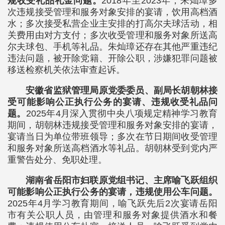
规收受礼品礼金问题。
2018年至2023年，朱灿璋多
次违规接受管理和服务对象安排的宴请，饮用高档酒
水；多次接受私营企业主安排的打高尔夫球活动，相
关费用由对方支付；多次收受管理和服务对象所送高
尔夫球包、手机等礼品。朱灿璋还存在其他严重违纪
违法问题，被开除党籍、开除公职，涉嫌犯罪问题被
移送检察机关依法审查起诉。
安徽省监狱管理局原党委委员、副局长胡朝林接
受可能影响公正执行公务的宴请、违规收受礼品问
题。
2025年4月深入贯彻中央八项规定精神学习教育
期间，胡朝林违规接受管理和服务对象安排的宴请，
宴请当日为单位带班领导；多次在节日期间收受管理
和服务对象所送高档酒水等礼品。胡朝林受到党内严
重警告处分、免职处理。
湖南省岳阳市妇联原党组书记、主席喻飞跃组织
可能影响公正执行公务的宴请，违规使用公车问题。
2025年4月学习教育期间，喻飞跃先后2次宴请岳阳
市有关公职人员，由管理和服务对象提供酒水和餐