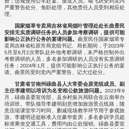
费；违规使用公车赴宴、接送人员。喻飞跃受到党内
严重警告处分、免职处理，其他责任人员受到相应处
理。
国家烟草专卖局吉林省局烟叶管理处处长曲景民
安排无实质调研任务的人员参加考察调研，提供可能
影响公正执行公务的宴请问题。
曲景民任国家烟草专
卖局吉林省松原市局党组书记、局长期间，于2023年
5月至6月2次带队赴外地考察调研，未严格控制外出
考察调研的人员，多名参加调研的人员没有实质调研
任务；2024年1月，提供可能影响公正执行公务的宴
请。曲景民受到党内严重警告、记大过处分。
甘肃省甘南州碌曲县人大常委会原党组成员、副
主任李建明以培训为名变相公款旅游问题。
2023年9
月，碌曲县委宣传部、县乡村振兴局联合在云南举办
培训班。带队领导李建明刻意增加旅游景点线路，随
意压缩课堂学习时间、删减现场教学环节用于参观旅
游。李建明还超标准入住豪华套房，多名参训学员超
标准乘坐交通工具，费用均由公款报销。碌曲县委宣