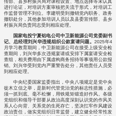
传部、县乡村振兴局对课程设置、地点选择等未认真
进行论证，对培训方案审核把关流于形式，对培训工
作监督管理不到位。李建明受到撤销党内职务、政务
撤职处分，其他参加培训人员以及县委宣传部、县乡
村振兴局负责同志受到相应处理。
国家电投宁夏铝电公司中卫新能源公司党委副书
记、总经理刘兴华违规组织公款宴请问题。
2025年4
月学习教育期间，中卫新能源公司在接受上级安全检
查期间，刘兴华多次违规宴请或安排下属宴请安全检
查组，相关费用由下属虚构商务招待等事项用公款报
销。刘兴华受到党内严重警告处分，其他责任人员受
到相应处理。
中央纪委国家监委指出，中央八项规定是党中央
徙木立信之举，是新时代管党治党的标志性措施，必
须一抓到底、毫不松懈，用铁规矩锻造好作风。各级
党组织和领导干部要从政治高度深刻认识党的作风关
系人心向背、关系党的生死存亡，坚决扛牢作风建设
政治责任，做实党组织日常监督，建立健全经常性发