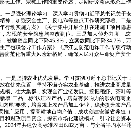
形态工作、宗教工作的重要论述，定期研究意识形态工作
任。一是强化理论学习。深入学习贯彻习近平总书记关于
精神，加强安全生产、反电诈等重点工作研究部署。二
年行动实施方案》《关于集中开展全县在建施工项目隐
查，发现的安全隐患均整改到位。三是加大侦办力度。成
3%，被骗资金同比下降45.3%，立案数同比下降34.7%
生产包联督导工作方案》《庐江县防范电诈工作专项行
善防范化解重大风险新格局，确保人民群众生命财产安全
村。一是坚持农业优先发展。学习贯彻习近平总书记关于“
放在优先位置，坚持不懈夯实农业基础，推进农业高质
规模、壮大集群，实现全产业链发展。挖掘稻虾、茶叶
新增“三品一标”认证农产品，培育有影响力的涉农电商
“畜头肉尾”要求，培育规上农产品加工企业，稳步提升农
成果推广应用，提高耕地亩均产值，成功创建安徽省养殖
目和财政项目资金，探索市场化建设模式，引导社会资
2024年共建设高标准农田6.82万亩，与全省平均水平