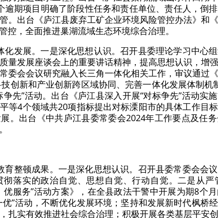
个逾期项目明确了阶段性任务和责任单位、责任人，倒
管。出台《庐江县废弃工矿企业环境风险管控办法》和
管控，全面推进巢湖流域生态环境综合治理。
体化发展。一是深化思想认识。召开县委理论学习中心
质量发展座谈会上的重要讲话精神，提高思想认识，增
常委会会议研究融入长三角一体化相关工作，审议通过
从科技创新和产业创新跨区域协同、完善一体化发展体制机
标争先”活动。出台《庐江县深入开展“对标争先”活动实
平等4个领域共20项指标提出对标溧阳市的具体工作目
展。出台《中共庐江县委常委会2024年工作要点及任
。
教育整顿成果。一是深化思想认识。召开县委常委会会
贯彻落实的政治自觉、思想自觉、行动自觉。二是从严
、优服务”活动方案》，在全县政法干警中开展为期8个
一优”活动，不断优化发展环境；坚持和发展新时代枫桥
，扎实有效推进社会综合治理；积极开展各类基层平安