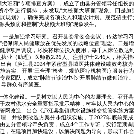
额大班额”专项排查方案》，成立了由县分管领导任组长
0所小学进行摸排，未发现“大校额大班额”现象。四是
发展规划》，确保完成各项投入和建设计划。规范招生
源头预防和控制“大校额大班额”现象发生。
。一是加强学习研究。召开县委常委会会议，传达学习
“把保障人民健康放在优先发展的战略位置”理念。二是
健康项目调度，尽快将床位投入使用，每千人床位数达到5
执业（助理）医师数2.26人、注册护士2.46人，相关
出台《庐江县2024年紧密型县域医共体建设绩效考核
施落实。开展“三合理”检查，规范医疗机构医疗服务行
专家团队，成立“肺结节诊治中心”开展肺结节微创治疗。组
引导群众有序就医。
一体化建设。一是树立以人民为中心的发展理念。召开
于农村供水安全重要指示批示精神，树牢以人民为中心
管网改造。出台《庐江县集镇供水设施移交接管实施方
理，并按照改造方案分步组织实施，于2027年底前完
由县分管领导牵头负责，成立4个工作专班，实行定期调度
迁，在建项目加快建设，以解决问题为导向，形成工作