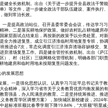
是健全长效机制。出台《关于进一步提升全县政法干警
单》等文件，进一步健全政法干部队伍建设、案件执行
，做到常治长效。
。一是提高政治站位。召开县委常委会会议，传达学习
精神。二是落实耕地保护政策。做好农村乱占耕地建房
国家层面试点结束后，再按新的政策予以分类处置。对
是全力推进复垦。成立引江济淮临时用地复垦专班，协
班推进会7次，常态化调度引江济淮弃渣场容缺移交、
进弃渣场复垦工作。四是健全管控长效机制。出台《庐
区）、村（社区）三级网格化管理机制，明确各部门职
耕地建房和临时用地未按期复垦问题发生。
心的发展思想
发展。一是强化思想认识。认真学习习近平总书记关于
大会精神，深入学习省市关于义务教育优质均衡发展的
教育强县，办人民满意的教育。二是坚持统筹推进。推
义务教育学区调整方案》，加快城区新校建设，2024
初中超标准班额比春季学期下降19.84%，“大班额”明