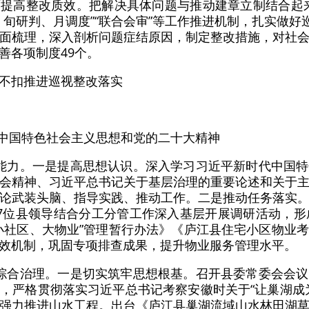
提高整改质效。把解决具体问题与推动建章立制结合起来，
旬研判、月调度”“联合会审”等工作推进机制，扎实做好
面梳理，深入剖析问题症结原因，制定整改措施，对社
善各项制度49个。
不扣推进巡视整改落实
代中国特色社会主义思想和党的二十大精神
能力。一是提高思想认识。深入学习习近平新时代中国
会精神、习近平总书记关于基层治理的重要论述和关于
论武装头脑、指导实践、推动工作。二是推动任务落实
7位县领导结合分工分管工作深入基层开展调研活动，形
小社区、大物业”管理暂行办法》《庐江县住宅小区物业
效机制，巩固专项排查成果，提升物业服务管理水平。
综合治理。一是切实筑牢思想根基。召开县委常委会会
，严格贯彻落实习近平总书记考察安徽时关于“让巢湖成
强力推进山水工程。出台《庐江县巢湖流域山水林田湖