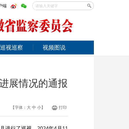
户端
巡视巡察
视频图说
进展情况的通报
【字体：
大
中
小
】
打印
县进行了巡视。2024年4月11