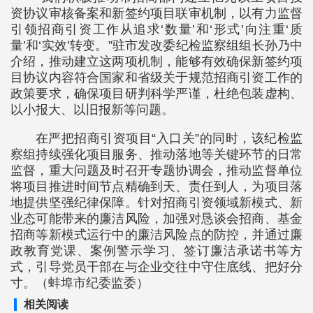
资协议审核备案和新签约项目联审机制，以有力监督
引领招商引资工作从追求‘数量’和‘形式’向注重‘质
量’和‘实效’转变。”驻市发改委纪检监察组组长孙乃中
介绍，推动建立这两项机制，能够有效确保新签约项
目协议内容符合国家和省级关于规范招商引资工作的
政策要求，确保项目研判科学严谨，杜绝包装虚构、
以小报大、以旧报新等问题。
在严把招商引资项目“入口关”的同时，该纪检监
察组持续强化项目服务、推动落地等关键环节的日常
监督，重大问题及时召开专题协调会，推动监督单位
将项目推进时间节点精确到天、责任到人，为项目落
地提供坚强纪律保障。针对招商引资领域新模式、新
业态可能带来的廉洁风险，加强对恳谈会招商、基金
招商等新模式运行中的廉洁风险点的防控，并通过廉
政教育党课、案例警示学习、签订廉洁承诺书等方
式，引导党员干部在与企业交往中守住底线、把好分
寸。（蚌埠市纪委监委）
相关阅读