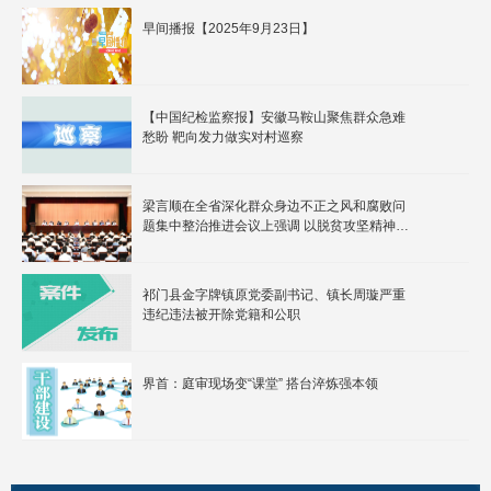
早间播报【2025年9月23日】
【中国纪检监察报】安徽马鞍山聚焦群众急难
愁盼 靶向发力做实对村巡察
梁言顺在全省深化群众身边不正之风和腐败问
题集中整治推进会议上强调 以脱贫攻坚精神大
纵深推进集中整治 不断增强人民群众获得感幸
福感安全感 王清宪出席
祁门县金字牌镇原党委副书记、镇长周璇严重
违纪违法被开除党籍和公职
界首：庭审现场变“课堂” 搭台淬炼强本领