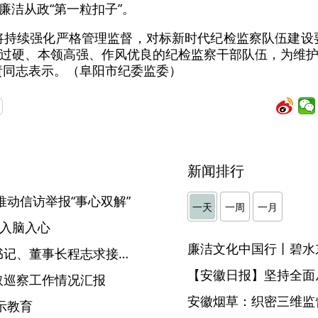
廉洁从政“第一粒扣子”。
将持续强化严格管理监督，对标新时代纪检监察队伍建设要
过硬、本领高强、作风优良的纪检监察干部队伍，为维
责同志表示。（阜阳市纪委监委）
新闻排行
推动信访举报“事心双解”
一天
一周
一月
育入脑入心
廉洁文化中国行丨碧水
安庆港华燃气有限公司党委书记、董事长程志求接受纪律审查和监察调查
【安徽日报】坚持全面
取巡察工作情况汇报
安徽烟草：织密三维监督
示教育