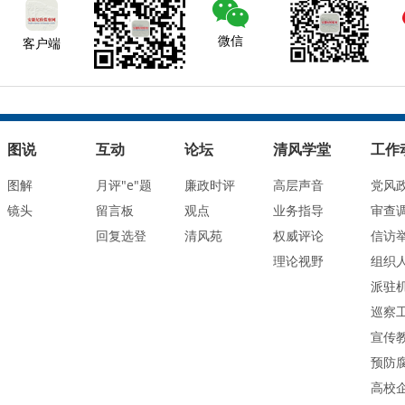
微信
客户端
图说
互动
论坛
清风学堂
工作
图解
月评"e"题
廉政时评
高层声音
党风
镜头
留言板
观点
业务指导
审查
回复选登
清风苑
权威评论
信访
理论视野
组织
派驻
巡察
宣传
预防
高校