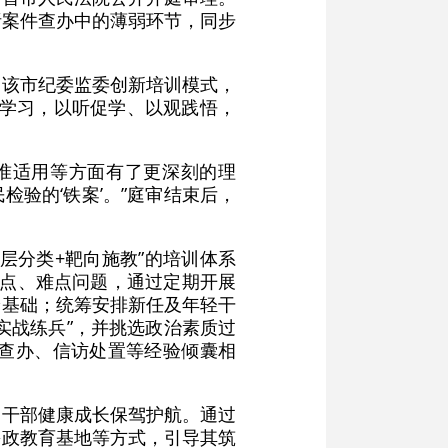
析案件查办中的薄弱环节，同步
，该市纪委监委创新培训模式，
摩学习，以听促学、以观践悟，
准适用等方面有了更深刻的理
验的‘铁案’。”庭审结束后，
层分类+靶向施教”的培训体系
重点、难点问题，通过定期开展
论基础；统筹安排新任及年轻干
实战练兵”，并挑选政治素质过
件查办、信访处置等经验倾囊相
察干部健康成长保驾护航。通过
廉政教育基地等方式，引导其筑