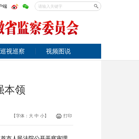
户端
巡视巡察
视频图说
强本领
【字体：
大
中
小
】
打印
界首市人民法院公开开庭审理。