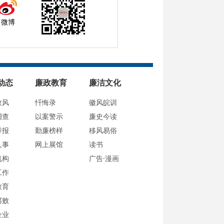
微博
动态
廉政教育
廉洁文化
政风
忏悔录
徽风皖训
调查
以案警示
廉史今读
举报
勤廉榜样
移风易俗
人事
网上展馆
读书
机构
广告·漫画
工作
教育
腐败
企业