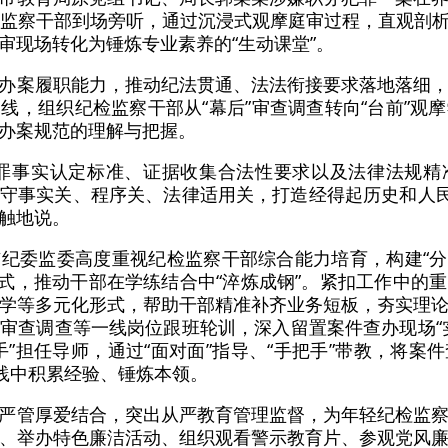
检监察干部到场旁听，通过沉浸式观摩庭审过程，直观剖
审现场转化为锤炼专业素养的“生动课堂”。
办案履职能力，推动纪法贯通、法法衔接要求落地落细
线，组织纪检监察干部从“幕后”审查调查转向“台前”观
办案规范的理解与把握。
犯罪事实认定标准、证据收集合法性要求以及法律法规精
守事实关、程序关、法律适用关，打造经得起历史和人民检
触地说。
纪委监委高度重视纪检监察干部综合能力培育，构建“分
养模式，推动干部在学练结合中“淬炼成钢”。紧扣工作中的
学等多元化形式，帮助干部精准补齐业务短板，夯实理
审查调查等一线岗位跟班轮训，深入留置案件查办现场“
手”担任导师，通过“面对面”指导、“手把手”带教，将案
实践中积累经验、锤炼本领。
严管厚爱结合，突出从严教育管理监督，为年轻纪检监
、举办特色廉洁活动、组织观看警示教育片、参观党风