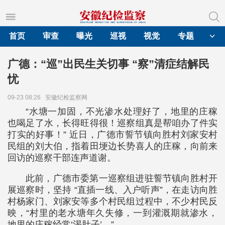
首页
审查
曝光
巡视
视觉
专题
广德：“巡”出民生关切事 “察”清症结解民
忧
09-23 08:26
安徽纪检监察网
“水塘一加固，不光渗水处理好了，地里的庄稼
也喝足了水，长得旺得很！巡察组真是帮咱办了件实
打实的好事！” 近日，广德市誓节镇向胜村刘家安村
民组的刘大伯，指着田埂边长势喜人的庄稼，向前来
回访的巡察干部连声道谢。
此前，广德市委第一巡察组进驻誓节镇向胜村开
展巡察时，坚持 “直插一线、入户听声”，在走访向胜
村杨家门、刘家安等多个村民组过程中，不少村民反
映，“村里的老水塘年久失修，一到灌溉期就渗水，
地里的庄稼经常‘渴肚子’。”