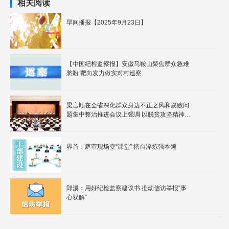
相关阅读
早间播报【2025年9月23日】
【中国纪检监察报】安徽马鞍山聚焦群众急难
愁盼 靶向发力做实对村巡察
梁言顺在全省深化群众身边不正之风和腐败问
题集中整治推进会议上强调 以脱贫攻坚精神大
纵深推进集中整治 不断增强人民群众获得感幸
福感安全感 王清宪出席
界首：庭审现场变“课堂” 搭台淬炼强本领
郎溪：用好纪检监察建议书 推动信访举报“事
心双解”