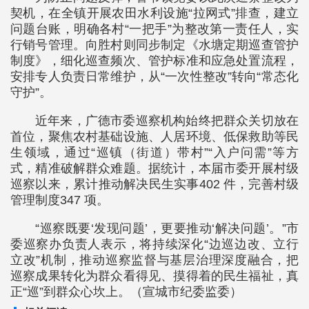
契机，在全镇开展农田水利设施“拉网式”排查，建立
问题台账，明确各村“一把手”为整改第一责任人，实
行销号管理。向胜村则同步制定《水塘定期巡查管护
制度》，细化巡查频次、管护标准和应急处置流程，
安排专人负责日常维护，从“一次性整改”转向“常态化
守护”。
近年来，广德市委巡察机构始终把群众关切放在
首位，聚焦农村基础设施、人居环境、低保救助等民
生领域，通过“巡镇（街道）带村”“入户问需”等方
式，精准破解群众难题。据统计，本届市委开展村级
巡察以来，累计推动解决民生实事402 件，完善村级
管理制度347 项。
“巡察既要‘发现问题’，更要推动‘解决问题’。”市
委巡察办负责人表示，将持续深化“边巡边改、立行
立改”机制，推动巡察监督与基层治理深度融合，把
巡察成果转化为群众看得见、摸得着的民生福祉，真
正“巡”到群众心坎上。（宣城市纪委监委）