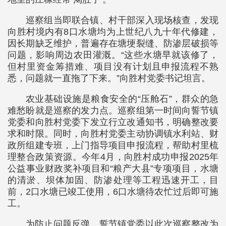
巡察组当即联合镇、村干部深入现场核查，发现
向胜村境内有8口水塘均为上世纪八九十年代修建，
因长期缺乏维护，普遍存在塘埂裂缝、防渗层破损等
问题，影响周边农田灌溉。“这些水塘早就该修了，
但村里资金筹措难、项目没有计划且申报流程不熟
悉，问题就一直拖了下来。”向胜村党委书记坦言。
农业基础设施是粮食安全的“压舱石”，群众的急
难愁盼就是巡察的发力点。巡察组第一时间向誓节镇
党委和向胜村党委下发立行立改通知书，明确整改要
求和时限。同时，向胜村党委主动协调镇水利站、财
政所组建专班，上门指导项目申报流程，帮助村里梳
理整合政策资源。今年4月，向胜村成功申报2025年
公益事业财政奖补项目和“粮产大县”专项项目，水塘
的清淤、坝体加固、防渗处理等工程迅速开工，目
前，2口水塘已竣工使用，6口水塘待农忙过后即可施
工。
为防止问题反弹，誓节镇党委以此次巡察整改为