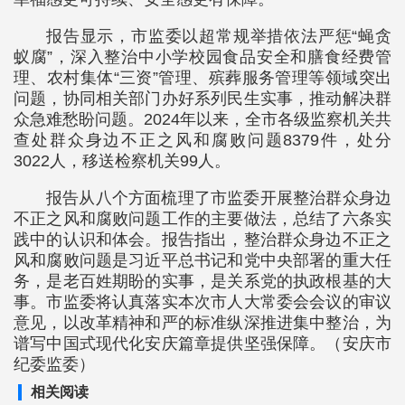
报告显示，市监委以超常规举措依法严惩“蝇贪
蚁腐”，深入整治中小学校园食品安全和膳食经费管
理、农村集体“三资”管理、殡葬服务管理等领域突出
问题，协同相关部门办好系列民生实事，推动解决群
众急难愁盼问题。2024年以来，全市各级监察机关共
查处群众身边不正之风和腐败问题8379件，处分
3022人，移送检察机关99人。
报告从八个方面梳理了市监委开展整治群众身边
不正之风和腐败问题工作的主要做法，总结了六条实
践中的认识和体会。报告指出，整治群众身边不正之
风和腐败问题是习近平总书记和党中央部署的重大任
务，是老百姓期盼的实事，是关系党的执政根基的大
事。市监委将认真落实本次市人大常委会会议的审议
意见，以改革精神和严的标准纵深推进集中整治，为
谱写中国式现代化安庆篇章提供坚强保障。（安庆市
纪委监委）
相关阅读