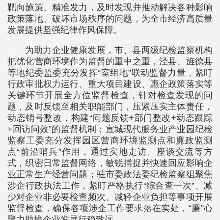
靶向施策、精准发力，及时发现并推动解决各种影响
政策落地、破坏市场秩序的问题，为全市经济高质量
发展提供坚强纪律作风保障。
为助力企业健康发展，市、县两级纪检监察机构
把优化营商环境作为监督的重中之重，泾县、旌德县
等地纪委监委充分发挥“室组地”联动监督力量，紧盯
行政审批权力运行、重大项目建设、惠企政策落实等
关键环节开展全方位监督检查，针对检查发现的问
题，及时反馈至相关职能部门，压紧压实主体责任，
动态销号整改，构建“问题反馈+部门整改+动态跟踪
+回访问效”的监督机制；宣城现代服务业产业园纪检
监察工委充分发挥园区营商环境监测点和廉政监测
点“前沿哨兵”作用，通过实地走访、座谈交流等方
式，织密日常监督网络，敏锐捕捉并快速回应影响企
业正常生产经营问题；驻市委政法委纪检监察组聚焦
涉企行政执法工作，紧盯严格执行“综合查一次”、减
少对企业非必要检查频次、减轻企业负担等事项开展
监督检查，确保各项涉企工作要求落在实处，“廉”心
聚力助推企业发展行稳致远。