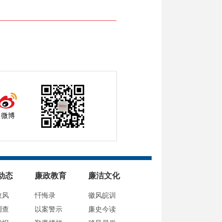
微博
动态
廉政教育
廉洁文化
政风
忏悔录
徽风皖训
调查
以案警示
廉史今读