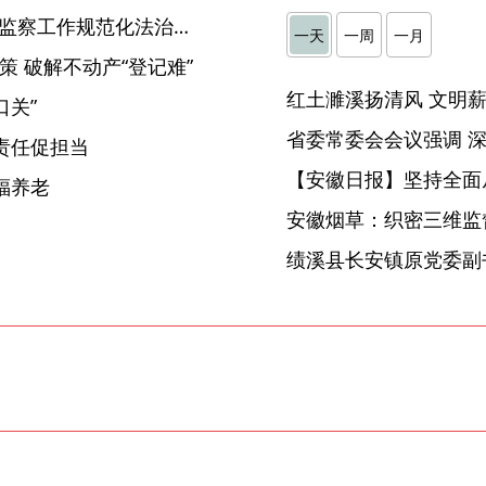
泾县：一线淬炼砺尖兵 “纪检监察工作规范化法治化正规化建设”引领铸铁军
一天
一周
一月
策 破解不动产“登记难”
口关”
责任促担当
【安徽日报】坚持全面
福养老
安徽烟草：织密三维监督