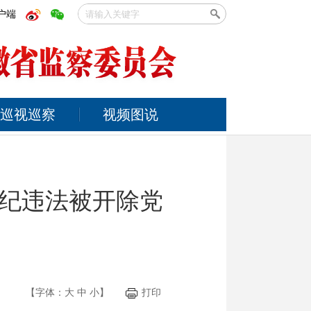
户端
巡视巡察
视频图说
纪违法被开除党
【字体：
大
中
小
】
打印