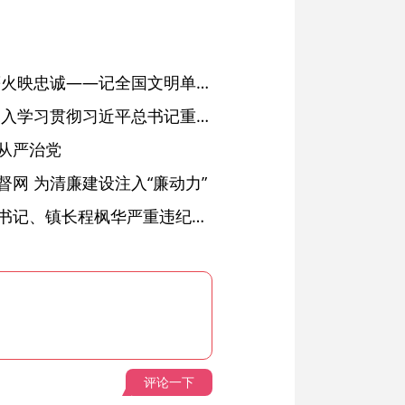
红土濉溪扬清风 文明薪火映忠诚——记全国文明单位、安徽省濉溪县纪委监委
省委常委会会议强调 深入学习贯彻习近平总书记重要讲话精神 以高质量党建引领高质量发展 梁言顺主持并讲话
从严治党
网 为清廉建设注入“廉动力”
绩溪县长安镇原党委副书记、镇长程枫华严重违纪违法被开除党籍和公职
评论一下