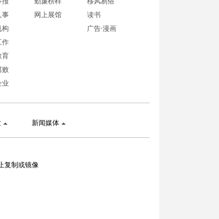
举报
勤廉榜样
移风易俗
人事
网上展馆
读书
机构
广告·漫画
工作
教育
腐败
企业
业
新闻媒体
止复制或镜像