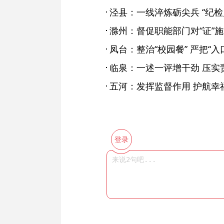
滁州：督促职能部门对“证”施
凤台：整治“校园餐” 严把“入
临泉：一述一评增干劲 压实
五河：发挥监督作用 护航幸
登录