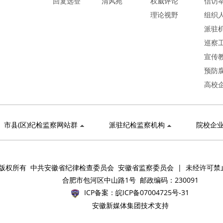
回复选登
清风苑
权威评论
信访
理论视野
组织
派驻
巡察
宣传
预防
高校
市县(区)纪检监察网站群
派驻纪检监察机构
院校企
版权所有 中共安徽省纪律检查委员会 安徽省监察委员会 | 未经许可禁
合肥市包河区中山路1号 邮政编码：230091
ICP备案：
皖ICP备07004725号-31
安徽新媒体集团技术支持