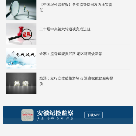
【中国纪检监察报】各类监督协同发力压实责
任
二十届中央第六轮巡视完成进驻
金寨：监督赋能振兴路 老区环境焕新颜
绩溪：立行立改破旅游堵点 巡察赋能促服务提
质