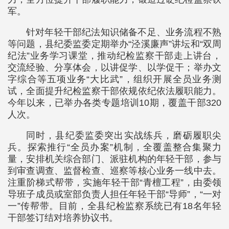
军。
针对年轻干部纪法知识储备不足、业务流程不熟
等问题，县纪委监委定期举办“泾溪廉声”讲坛和“双周
纪法”业务学习课堂，推动纪检监察干部走上讲台，
交流经验、分享体会，以讲促学、以学促干；举办文
字综合等五项业务“大比武”，组织开展全员业务测
试，全面提升纪检监察干部依规依纪依法履职能力。
今年以来，已举办各类专题培训10期，覆盖干部320
人次。
同时，县纪委监委突出实战练兵，磨砺履职尖
兵。探索推行“全员办案”机制，全覆盖整合集聚力
量，安排机关综合部门、派驻机构的年轻干部，参与
到审查调查、监督检查、巡察等核心业务一线中去。
注重阶梯式帮带，实施年轻干部“青檀工程”，由委领
导班子成员或室部负责人担任年轻干部“导师”，“一对
一”传帮带。目前，全县纪检监察系统已有18名年轻
干部签订结对培养协议书。