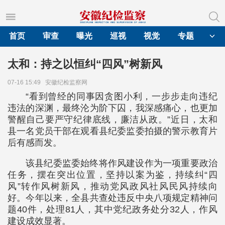
首页
审查
曝光
巡视
视觉
专题
太和：持之以恒纠“四风”树新风
07-16 15:49
安徽纪检监察网
“看到曾经的同事因贪图小利，一步步走向违纪
违法的深渊，最终沦为阶下囚，我深感痛心，也更加
警醒自己要严守纪律底线，廉洁从政。”近日，太和
县一名党员干部在观看县纪委监委拍摄的警示教育片
后有感而发。
该县纪委监委始终将作风建设作为一项重要政治
任务，摆在突出位置，坚持以案为鉴，持续纠“四
风”转作风树新风，推动党风政风社风民风持续向
好。今年以来，全县共查处违反中央八项规定精神问
题40件，处理81人，其中党纪政务处分32人，作风
建设成效显著。