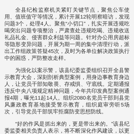
全县纪检监察机关紧盯关键节点，聚焦公车使
用、值班值守等情况，累计开展12轮明察暗访，发现
问题3个，处理4人。聚焦“小切口”，扎实开展违规吃
喝突出问题专项整治，严肃查处违规吃喝、违规收送
礼品礼金、侵害群众利益等问题。针对办公用房超标
等隐形变异问题，开展为期一周的集中清理行动，派
出工作组政策答疑45次，及时为各单位解决政策执行
中的困惑，严防整改走样。
为强化以案示警，该县纪委监委组织召开全县警
示教育大会，深刻剖析典型案例，用身边事教育身边
人，让党员干部知敬畏、存戒惧、守底线。定期通报
违反中央八项规定精神问题，今年共印发典型案例通
报4期，曝光11起14人。组织2080名党员干部到县党
风廉政教育基地接受警示教育，组织庭审旁听5场
次，引导党员干部筑牢拒腐防变思想防线。
“好的作风是抓出来的，更是带出来的。”该县纪
委监委相关负责人表示，将不断深化作风建设，以更