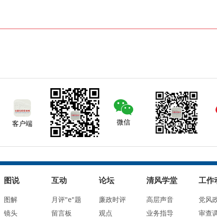
微信
客户端
图说
互动
论坛
清风学堂
工作
图解
月评"e"题
廉政时评
高层声音
党风
镜头
留言板
观点
业务指导
审查