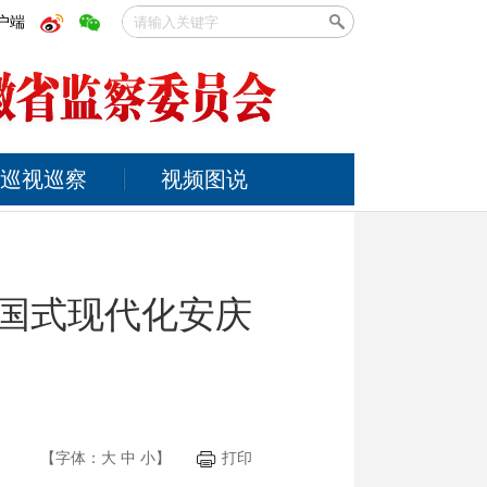
户端
巡视巡察
视频图说
中国式现代化安庆
【字体：
大
中
小
】
打印