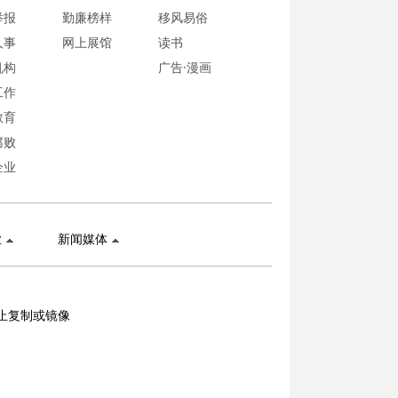
举报
勤廉榜样
移风易俗
人事
网上展馆
读书
机构
广告·漫画
工作
教育
腐败
企业
业
新闻媒体
止复制或镜像