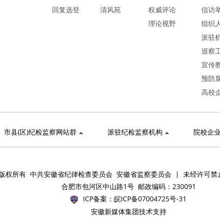
回复选登
清风苑
权威评论
信访
理论视野
组织
派驻
巡察
宣传
预防
高校
市县(区)纪检监察网站群
派驻纪检监察机构
院校企
版权所有 中共安徽省纪律检查委员会 安徽省监察委员会 | 未经许可禁
合肥市包河区中山路1号 邮政编码：230091
ICP备案：
皖ICP备07004725号-31
安徽新媒体集团技术支持