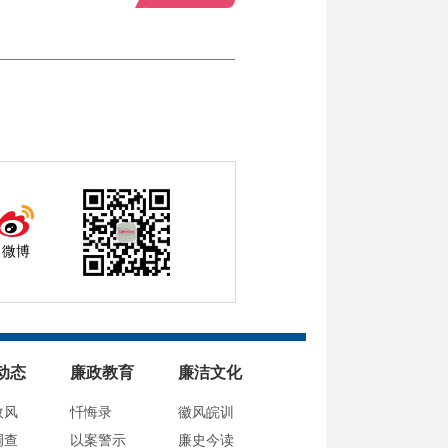
微博
动态
廉政教育
廉洁文化
政风
忏悔录
徽风皖训
调查
以案警示
廉史今读