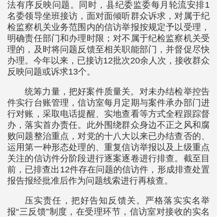
法有序反映问题。同时，县纪委监委每月轮流安排1
名委领导坐班接访，面对面倾听群众诉求，对属于纪
检监察机关业务范围内的信访举报按规定予以受理，
明确责任部门和办理时限；对不属于纪检监察机关受
理的，及时将问题反馈至相关职能部门，并督促尽快
办理。今年以来，已接访12批次20余人次，接收群众
反映问题或诉求13个。
统筹力量，把好案件质量关。对未办结检举控告
件实行台账管理，信访室每月定期与案件承办部门进
行对账，采取电话提醒、实地查看等方式全程跟踪督
办，落实首办责任。此外围绕群众身边不正之风和腐
败问题整治重点，对党的十八大以来已办结查否的、
运用第一种形态处理的、重复信访举报以及上级重点
关注的信访件分阶段进行逐案逐卷进行排查。截至目
前，已排查出12件存在问题的信访件，形成排查处置
报告报经批准后作为问题线索进行再核查。
压实责任，把好告知反馈关。严格落实实名举
报“三反馈”制度，在受理环节，信访室对接收的实名