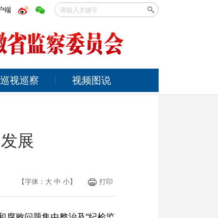
户端
巡视巡察
视频图说
促发展
【字体：
大
中
小
】
打印
和腐败问题集中整治及“纪检监