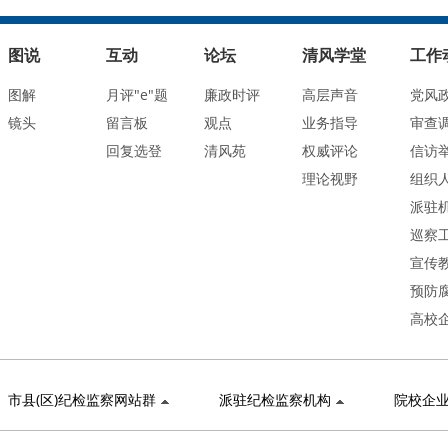
图说
互动
论坛
清风学堂
工作
图解
月评"e"题
廉政时评
高层声音
党风
镜头
留言板
观点
业务指导
审查
回复选登
清风苑
权威评论
信访
理论视野
组织
派驻
巡察
宣传
预防
高校
市县(区)纪检监察网站群
派驻纪检监察机构
院校企