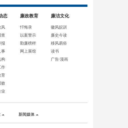
动态
廉政教育
廉洁文化
政风
忏悔录
徽风皖训
调查
以案警示
廉史今读
举报
勤廉榜样
移风易俗
人事
网上展馆
读书
机构
广告·漫画
工作
教育
腐败
企业
业
新闻媒体