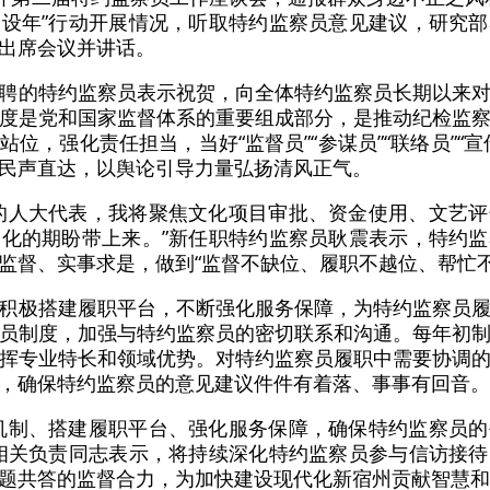
设年”行动开展情况，听取特约监察员意见建议，研究
出席会议并讲话。
聘的特约监察员表示祝贺，向全体特约监察员长期以来
度是党和国家监督体系的重要组成部分，是推动纪检监
位，强化责任担当，当好“监督员”“参谋员”“联络员”“
民声直达，以舆论引导力量弘扬清风正气。
的人大代表，我将聚焦文化项目审批、资金使用、文艺
化的期盼带上来。”新任职特约监察员耿震表示，特约
监督、实事求是，做到“监督不缺位、履职不越位、帮忙不
积极搭建履职平台，不断强化服务保障，为特约监察员
员制度，加强与特约监察员的密切联系和沟通。每年初
挥专业特长和领域优势。对特约监察员履职中需要协调
，确保特约监察员的意见建议件件有着落、事事有回音。
机制、搭建履职平台、强化服务保障，确保特约监察员
相关负责同志表示，将持续深化特约监察员参与信访接
题共答的监督合力，为加快建设现代化新宿州贡献智慧和