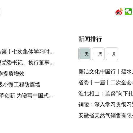
新闻排行
李希在二十届中央纪委常委会第十七次集体学习时强调 深入学习贯彻习近平总书记关于科技创新的重要论述 为加快建设科技强国提供坚强保障
一天
一周
一月
中煤集团新疆能源有限公司原党委书记、执行董事赵立正接受纪律审查和监察调查
廉洁文化中国行丨碧水
作提质增效
省委十一届十二次全会
级小微工程防腐墙
淮北相山：监督“向下扎根
安庆：争先进位 直面问题 改革创新 为谱写中国式现代化安庆篇章提供坚强纪律保障