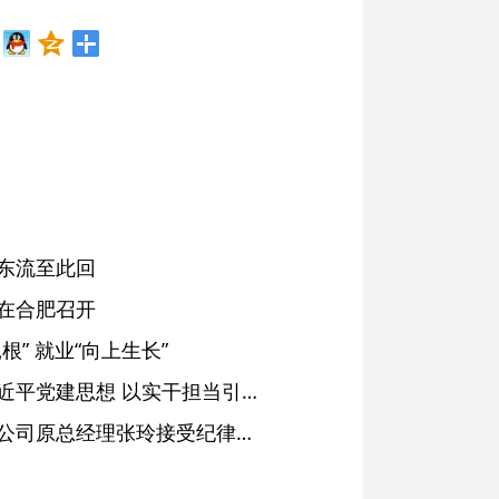
东流至此回
在合肥召开
” 就业“向上生长”
铜陵：深入学习贯彻习近平党建思想 以实干担当引领纪检监察工作高质量发展
安徽省天然气销售有限公司原总经理张玲接受纪律审查和监察调查