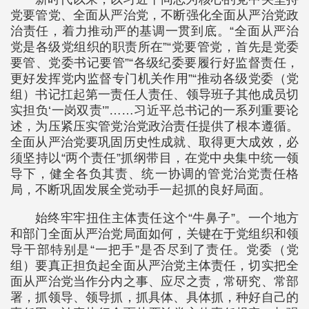
党要管党、全面从严治党，不断强化全面从严治党政
治责任，着力推动严的基调一贯到底。“全面从严治
党是各级党组织的职责所在”“党要管党，首先是党委
要管、党委书记要管”“各级纪委要履行好监督责任，
更好发挥党内监督专门机关作用”“推动各级党委（党
组）书记扛起第一责任人责任、领导班子其他成员切
实担负‘一岗双责’”……习近平总书记的一系列重要论
述，为压紧压实管党治党政治责任提供了根本遵循。
全面从严治党要巩固历史性成就、取得更大成效，必
须坚持以“两个责任”抓纲带目，在党中央集中统一领
导下，健全各负其责、统一协调的管党治党责任格
局，不断巩固发展全党动手一起抓的良好局面。
始终牢牢扭住主体责任这个“牛鼻子”。一个地方
和部门全面从严治党局面如何，关键在于党组织和领
导干部特别是“一把手”是否尽到了责任。党委（党
组）要真正担负起全面从严治党主体责任，切实把全
面从严治党当作分内之事、应尽之责，常研究、常部
署，抓领导、领导抓，抓具体、具体抓，种好自己的