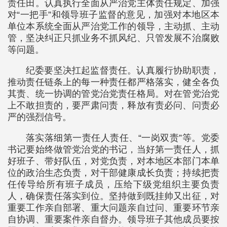
责任田。认真执行全面从严治党主体责任规定、加强
对“一把手”和领导班子监督的意见，加强对本地区本
单位本系统全面从严治党工作的领导，主动抓、主动
管，坚决纠正只抓业务不抓风纪、只管发展不治腐败
等问题。
纪委要坚决扛起监督责任。认真履行协助职责，
推动责任链条上的每一种责任都严格落实，健全各负
其责、统一协调的管党治党责任格局。对在管党治党
上不敢担责的，要严肃问责，释放有责必问、问责必
严的强烈信号。
落实落细第一责任人责任、“一岗双责”等。党委
书记要始终做管党治党的书记，当好第一责任人，抓
好班子、带好队伍，对党负责，对本地区本部门本单
位的政治生态负责，对干部健康成长负责；持续把责
任传导给所有班子成员，压给下级党组织主要负责
人，确保责任落实到位。坚持做到既挂帅又出征，对
重要工作亲自部署、重大问题亲自过问、重要环节亲
自协调、重要案件亲自督办。领导班子其他成员要按