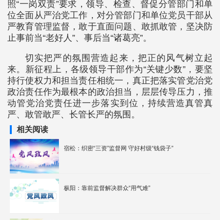
照“一岗双责”要求，领导、检查、督促分管部门和单
位全面从严治党工作，对分管部门和单位党员干部从
严教育管理监督，敢于直面问题、敢抓敢管，坚决防
止事前当“老好人”、事后当“诸葛亮”。
切实把严的氛围营造起来，把正的风气树立起
来。新征程上，各级领导干部作为“关键少数”，要坚
持行使权力和担当责任相统一，真正把落实管党治党
政治责任作为最根本的政治担当，层层传导压力，推
动管党治党责任进一步落实到位，持续营造真管真
严、敢管敢严、长管长严的氛围。
相关阅读
宿松：织密“三资”监督网 守好村级“钱袋子”
枞阳：靠前监督解决群众“用气难”