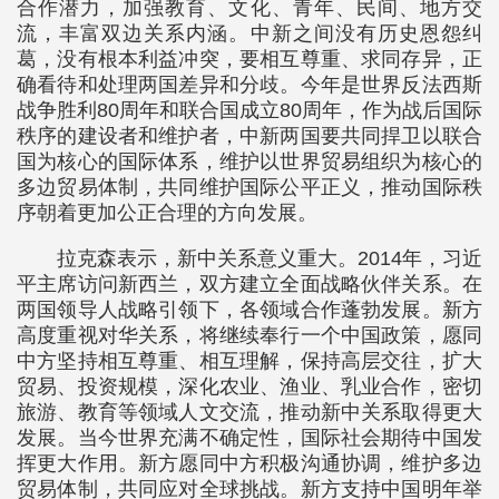
合作潜力，加强教育、文化、青年、民间、地方交
流，丰富双边关系内涵。中新之间没有历史恩怨纠
葛，没有根本利益冲突，要相互尊重、求同存异，正
确看待和处理两国差异和分歧。今年是世界反法西斯
战争胜利80周年和联合国成立80周年，作为战后国际
秩序的建设者和维护者，中新两国要共同捍卫以联合
国为核心的国际体系，维护以世界贸易组织为核心的
多边贸易体制，共同维护国际公平正义，推动国际秩
序朝着更加公正合理的方向发展。
拉克森表示，新中关系意义重大。2014年，习近
平主席访问新西兰，双方建立全面战略伙伴关系。在
两国领导人战略引领下，各领域合作蓬勃发展。新方
高度重视对华关系，将继续奉行一个中国政策，愿同
中方坚持相互尊重、相互理解，保持高层交往，扩大
贸易、投资规模，深化农业、渔业、乳业合作，密切
旅游、教育等领域人文交流，推动新中关系取得更大
发展。当今世界充满不确定性，国际社会期待中国发
挥更大作用。新方愿同中方积极沟通协调，维护多边
贸易体制，共同应对全球挑战。新方支持中国明年举