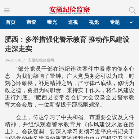
首页
审查
曝光
巡视
视觉
专题
肥西：多举措强化警示教育 推动作风建设
走深走实
06-20 09:17
安徽纪检监察网
“部分党员干部在违纪违法案件中暴露的侥幸心
态，为我们敲响了警钟。广大党员务必引以为戒，时
刻心怀敬畏，补足精神之钙，严守律己底线，修明为
政之德，勇担为民职责，秉持实干作风，将作风建设
进行到底。”肥西县委常委会扩大会议暨全县警示教
育大会会后，一位新提拔干部感慨颇深。
会上，传达学习了中央和省、市重要会议及文件
精神，并组织观看警示教育片《作风建设永远在路
上》。会议强调，要深入学习贯彻习近平总书记关于
加强党的作风建设的重要论述和中央八项规定及其实