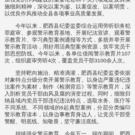
施细则精神，深化以案为鉴、以案促改、以案明责，
以优良作风推动全县各项事业高质量发展。
今年以来，肥西县纪委监委综合运用旁听职务犯
罪庭审、参观警示教育基地、开展纪法宣讲、观看警
示教育片、学习典型案例通报等方式，多措并举开展
警示教育活动，用好用活典型案例资源，筑牢党员干
部思想防线。今年以来，各单位借阅警示教育片107
次，组织庭审旁听4次，覆盖党员干部3100余人次。
坚持靶向施治、精准滴灌，肥西县纪委监委依据
对象特点分级分类开展警示教育。以身边严重违纪违
法案件为素材，制作《检测背后》等警示教育片，深
入剖析党员干部由风及腐的演变过程。同时，细致归
纳县域内党员干部违纪违法特点，选取水务、医疗等
不同系统、不同领域的6起典型案例，分层分类编印
警示教育读本，以身边事教育身边人，让党员干部受
警醒、明底线、知敬畏，坚守廉洁底线。
持续强化警示教育，今年五一、端午期间，肥西