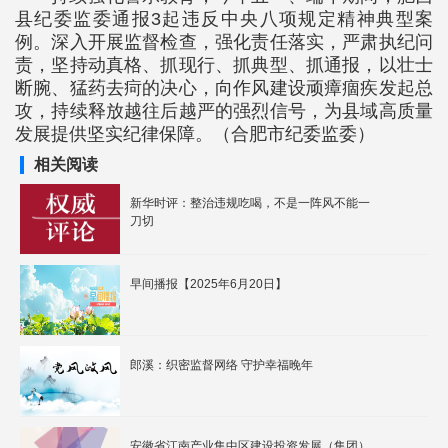
县纪委监委通报3起违反中央八项规定精神典型案
例。深入开展监督检查，强化责任落实，严肃执纪问
责，坚持动真格、抓现行、抓典型、抓通报，以壮士
断腕、猛药去疴的决心，向作风建设顽瘴痼疾发起总
攻，持续释放越往后越严的强烈信号，为县域高质量
发展提供坚实纪律保障。（合肥市纪委监委）
相关阅读
新华时评：整治违规吃喝，不是一阵风不能一
刀切
早间播报【2025年6月20日】
郎溪：织密监督网络 守护幸福晚年
安徽省江南产业集中区建设投资发展（集团）