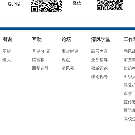
微信
客户端
图说
互动
论坛
清风学堂
工作
图解
月评"e"题
廉政时评
高层声音
党风
镜头
留言板
观点
业务指导
审查
回复选登
清风苑
权威评论
信访
理论视野
组织
派驻
巡察
宣传
预防
高校