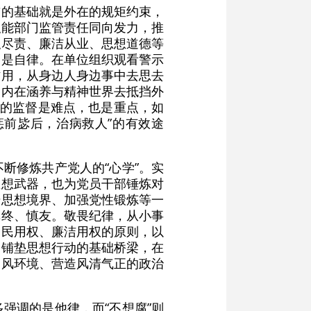
之前的基础就是外在的规矩约束，
职能部门监管责任同向发力，推
职尽责、廉洁从业、思想道德等
的是自律。在单位组织观看警示
作用，从身边人身边事中去思去
的内在涵养与精神世界去抵挡外
”的监督是难点，也是重点，如
惩前毖后，治病救人”的有效途
不断修炼共产党人的“心学”。实
思想武器，也为党员干部锤炼对
升思想境界、加强党性锻炼等一
慎终、慎友。敬畏纪律，从小事
为民用权、廉洁用权的原则，以
，铺垫思想行动的基础桥梁，在
家风环境、营造风清气正的政治
多强调的是他律，而“不想腐”则