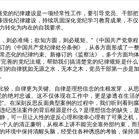
强党的纪律建设是一项经常性工作，要引导党员、干部
移强化纪律建设，持续巩固深化党纪学习教育成果，不
力转化为内在的自我要求。
平直，则必准绳；欲知方圆，则必规矩。”《中国共产党章
订的《中国共产党纪律处分条例》，从各方面形成了一
常态化的纪律约束。新修订的《监察法》，多个方面均
断完善的党纪法规，帮助我们搞清楚党的纪律规矩是什么
们的自律犹如无源之水，无本之木，党员干部第一步是
。
相比较，自律更为关键。自律是理想信念的生根发芽，从
党的绝对忠诚。这不仅体现在工作中，更是渗透在生活的
“不想”。在深刻反思反面典型案例的过程中，我们听到看到
违纪违法案件的背后根源是什么？是理想信念的缺失，
静，可一旦让人性的逆反心理和侥幸心理有了可乘之机
一个人的清正廉明，从根本上讲不能完全靠外部约束，而
的环境中保持清醒头脑，经受住各种诱惑的考验，保持清