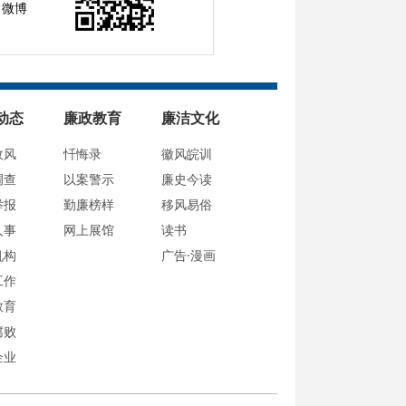
微博
动态
廉政教育
廉洁文化
政风
忏悔录
徽风皖训
调查
以案警示
廉史今读
举报
勤廉榜样
移风易俗
人事
网上展馆
读书
机构
广告·漫画
工作
教育
腐败
企业