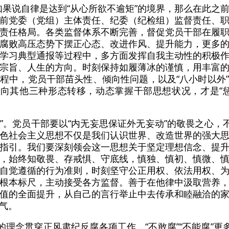
系。如果说自律是达到“从心所欲不逾矩”的境界，那么在此
前党委（党组）主体责任、纪委（纪检组）监督责任、
责任格局。各类监督体系不断完善，督促党员干部在履
腐败高压态势下摆正心态、改进作风、提升能力，更多
学习典型通报等过程中，多方面发挥自我主动性的积极
宗旨、人生的方向。时刻保持如履薄冰的谨慎，用丰富
程中，党员干部苗头性、倾向性问题，以及“八小时以外
题向其他三种形态转移，动态掌握干部思想状况，才是“
律”。党员干部要以“内无妄思保证外无妄动”的敬畏之心，
色社会主义思想不仅是我们认识世界、改造世界的强大
指引。我们要深刻领会这一思想关于坚定理想信念、提
，始终知敬畏、存戒惧、守底线，慎独、慎初、慎微、
自觉遵循的行为准则，时刻坚守公正用权、依法用权、
根本标尺，主动接受各方监督。善于在他律中汲取营养
值的全面提升，从自己的言行举止中去传承和睦融洽的
气。
的理念贯穿正风肃纪反腐各项工作，“不敢腐”“不能腐”更