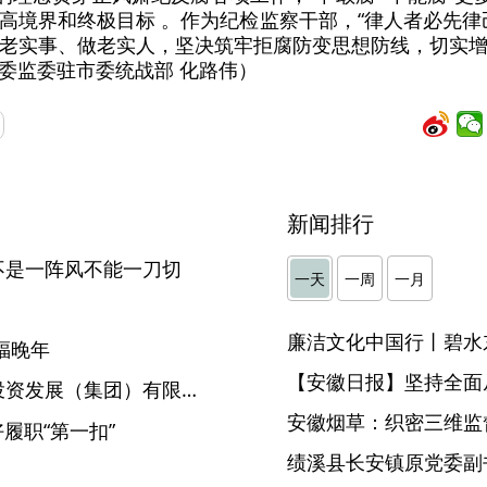
高境界和终极目标 。作为纪检监察干部，“律人者必先律
老实事、做老实人，坚决筑牢拒腐防变思想防线，切实
委监委驻市委统战部 化路伟）
新闻排行
不是一阵风不能一刀切
一天
一周
一月
】
廉洁文化中国行丨碧水
福晚年
【安徽日报】坚持全面
安徽省江南产业集中区建设投资发展（集团）有限公司党委副书记、总经理唐仪峰接受纪律审查和监察调查
安徽烟草：织密三维监督
履职“第一扣”