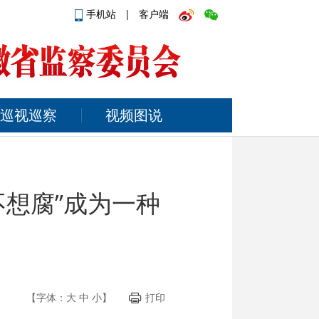
手机站
|
客户端
巡视巡察
视频图说
不想腐”成为一种
【字体：
大
中
小
】
打印