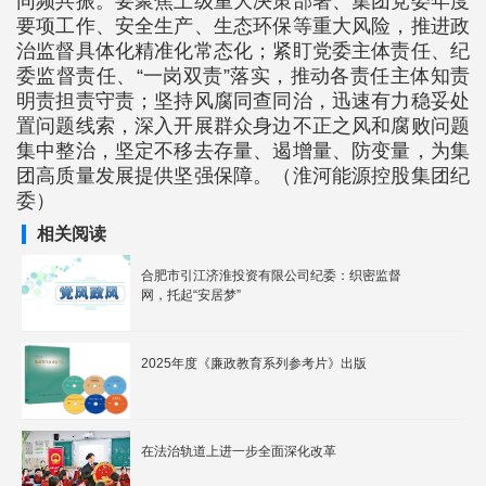
同频共振。要聚焦上级重大决策部署、集团党委年度
要项工作、安全生产、生态环保等重大风险，推进政
治监督具体化精准化常态化；紧盯党委主体责任、纪
委监督责任、“一岗双责”落实，推动各责任主体知责
明责担责守责；坚持风腐同查同治，迅速有力稳妥处
置问题线索，深入开展群众身边不正之风和腐败问题
集中整治，坚定不移去存量、遏增量、防变量，为集
团高质量发展提供坚强保障。（淮河能源控股集团纪
委）
相关阅读
合肥市引江济淮投资有限公司纪委：织密监督
网，托起“安居梦”‌
2025年度《廉政教育系列参考片》出版
在法治轨道上进一步全面深化改革