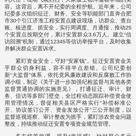
容。这背后，离不开纪委的全程护航。近年来，公司
纪委多次组织征迁、财务、安全等职能部门直奔合肥
市30个引江济淮工程安置点建设现场，访群众、查台
账、核进度、抓安全，实行周调度、月通报，推动25
个安置点按期交付，累计安置群众3.6万人。建立“信
访回溯”机制，通过12345等信访举报平台，及时收集
并解决群众安置诉求。
‌紧盯资金安全，守好“安家钱”。征迁安置资金关
乎群众切身利益，容不得半点差错。公司纪委创
新“大监督”体系，依托党风廉政建设和反腐败工作协
调小组，制定《关于进一步加强纪检监督与其他各类
监督贯通协调的实施意见》，打通征迁、审计、财
务、信访等多部门壁垒，全过程动态跟踪补偿资金使
用管理情况，督促相关县区严格实行“补偿标准公
开、协议签订公开、资金发放公开”三公开制度，以
监督巡视巡察、审计整改为抓手，紧盯涉农资金问题
整改，持续推动征迁安置专项资金规范管理。