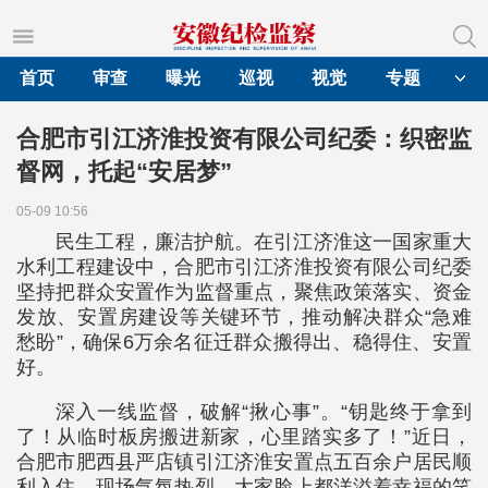
首页
审查
曝光
巡视
视觉
专题
合肥市引江济淮投资有限公司纪委：织密监
督网，托起“安居梦”‌
05-09 10:56
民生工程，廉洁护航。在引江济淮这一国家重大
水利工程建设中，合肥市引江济淮投资有限公司纪委
坚持把群众安置作为监督重点，聚焦政策落实、资金
发放、安置房建设等关键环节，推动解决群众“急难
愁盼”，确保6万余名征迁群众搬得出、稳得住、安置
好。
深入一线监督，破解“揪心事”。“钥匙终于拿到
了！从临时板房搬进新家，心里踏实多了！”近日，
合肥市肥西县严店镇引江济淮安置点五百余户居民顺
利入住，现场气氛热烈，大家脸上都洋溢着幸福的笑