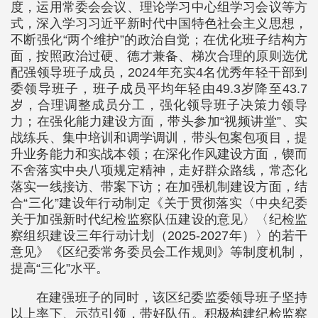
度，运用常委会会议、理论学习中心组学习会议等方
式，深入学习习近平新时代中国特色社会主义思想，
不断强化“两个维护”的政治自觉；在优化班子结构方
面，按照政治过硬、德才兼备、梯次合理的原则选优
配强领导班子成员，2024年充实4名优秀年轻干部到
委领导班子，班子成员平均年轻由49.3岁降至43.7
岁，合理调整成员分工，强化领导班子决策力领导
力；在强化能力建设方面，带头参加“视频讲堂”、实
战练兵、集中培训和调学调训，带头包案包项目，提
升业务能力和实战本领；在深化作风建设方面，锲而
不舍落实中央八项规定精神，走好群众路线，常态化
落实一线接访、带案下访；在加强机制建设方面，结
合“三化”建设年行动制定《关于贯彻落实〈中央纪委
关于加强新时代纪检监察队伍建设的意见〉〈纪检监
察组织建设三年行动计划（2025-2027年）〉的若干
意见》《区纪委常务委员会工作规则》等制度机制，
提高“三化”水平。
在建强班子的同时，该区纪委监委领导班子坚持
以上率下、示范引领，带好队伍。积极构建纪检监察