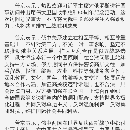
普京表示，热烈欢迎习近平主席对俄罗斯进行国
事访问并出席伟大卫国战争胜利80周年纪念活动。这
次访问意义重大，不仅将为俄中关系发展注入强劲动
力，也将共同维护二战胜利成果。
普京表示，俄中关系建立在相互平等、相互尊重
基础上，不针对第三方，不受一时一事影响。坚定不
移推动俄中关系发展、扩大互利合作是俄方战略选
择。俄方坚定奉行一个中国原则，在台湾问题上始终
支持中方立场。俄方愿同中方保持密切高层交往，加
强贸易、投资、能源、农业、科技等领域务实合作，
深化教育、文化、青年、旅游等人文交流，拓展远东
地区合作内涵。加征高关税违背常理，也不合法，只
会反噬自身。双方要加强在联合国、上海合作组织、
金砖国家等多边框架内的协调和配合，支持世界多极
化进程，共同反对单边主义，反对滥施制裁，反对集
团对抗，维护国际社会共同利益。
普京表示，俄中两国在世界反法西斯战争中都付
出巨大牺牲。在中国共产党坚强领导下，中国人民英