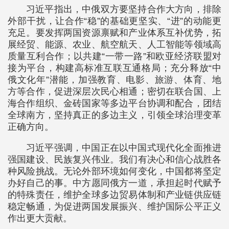
习近平指出，中俄双方要坚持合作大方向，排除
外部干扰，让合作“稳”的基础更坚实、“进”的动能更
充足。要发挥两国资源禀赋和产业体系互补优势，拓
展经贸、能源、农业、航空航天、人工智能等领域高
质量互利合作；以共建“一带一路”和欧亚经济联盟对
接为平台，构建高标准互联互通格局；充分释放“中
俄文化年”潜能，加强教育、电影、旅游、体育、地
方等合作，促进深层次民心相通；密切在联合国、上
海合作组织、金砖国家等多边平台协调和配合，团结
全球南方，坚持真正的多边主义，引领全球治理变革
正确方向。
习近平强调，中国正在以中国式现代化全面推进
强国建设、民族复兴伟业。我们有决心和信心战胜各
种风险挑战。无论外部环境如何变化，中国都将坚定
办好自己的事。中方愿同俄方一道，承担起时代赋予
的特殊责任，维护全球多边贸易体制和产业链供应链
稳定畅通，为促进两国发展振兴、维护国际公平正义
作出更大贡献。