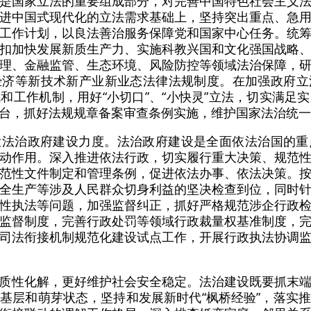
是国家立法的重要组成部分，对完善中国特色社会主义
进中国式现代化的立法需求基础上，坚持突出重点、急
工作计划，以良法善治服务保障党和国家中心任务。统
扣加快发展新质生产力、实施科教兴国和文化强国战略
理、金融监管、生态环境、风险防控等领域法治保障，
经济等新技术新产业新业态法律法规制度。在加强政府立
和工作机制，用好“小切口”、“小快灵”立法，切实满足
台，抓好法规规章备案审查条例实施，维护国家法治统一
大法治政府建设力度。法治政府建设是全面依法治国的重
动作用。深入推进依法行政，切实履行重大决策、规范
范性文件制定和管理条例，促进依法办事、依法决策。
全生产等涉及人民群众切身利益的坚决检查到位，同时
性执法等问题，加强监督纠正，抓好严格规范涉企行政
监督制度，完善行政处罚等领域行政裁量权基准制度，
司法衔接机制规范化建设试点工作，开展行政执法协调
质性化解，更好维护社会安全稳定。法治建设既要抓末
基层和萌芽状态，坚持和发展新时代“枫桥经验”，落实