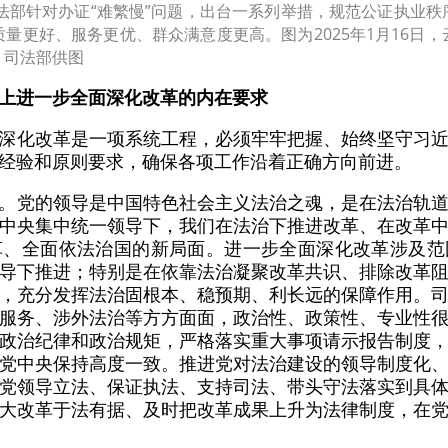
法部针对办证“难繁慢”问题，出台一系列举措，规范公证执业秩
量更好、服务更优、群众满意度更高。图为2025年1月16日
。司法部供图
上进一步全面深化改革的内在要求
深化改革是一项系统工程，必须牢牢把握、始终坚守习
经验和原则要求，确保各项工作沿着正确方向前进。
。党的领导是中国特色社会主义法治之魂，是在法治轨
中央集中统一领导下，我们在法治下推进改革、在改革
革、全面依法治国的新局面。进一步全面深化改革涉及范
导下推进；特别是在依靠法治凝聚改革共识、排除改革
，充分发挥法治固根本、稳预期、利长远的保障作用。
服务、涉外法治等方方面面，政治性、政策性、专业性
政治纪律和政治规矩，严格落实重大事项请示报告制度
党中央保持高度一致。推进党对法治建设的领导制度化
党领导立法、保证执法、支持司法、带头守法落实到具
大改革于法有据、及时把改革成果上升为法律制度，在