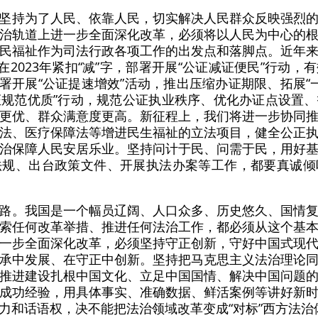
坚持为了人民、依靠人民，切实解决人民群众反映强烈
治轨道上进一步全面深化改革，必须将以人民为中心的
民福祉作为司法行政各项工作的出发点和落脚点。近年
在2023年紧扣“减”字，部署开展“公证减证便民”行动
，部署开展“公证提速增效”活动，推出压缩办证期限、拓展“一
公证规范优质”行动，规范公证执业秩序、优化办证点设置
更优、群众满意度更高。新征程上，我们将进一步协同
法、医疗保障法等增进民生福祉的立法项目，健全公正
治保障人民安居乐业。坚持问计于民、问需于民，用好
法规、出台政策文件、开展执法办案等工作，都要真诚倾
路。我国是一个幅员辽阔、人口众多、历史悠久、国情
索任何改革举措、推进任何法治工作，都必须从这个基
一步全面深化改革，必须坚持守正创新，守好中国式现
承中发展、在守正中创新。坚持把马克思主义法治理论
推进建设扎根中国文化、立足中国国情、解决中国问题
成功经验，用具体事实、准确数据、鲜活案例等讲好新
力和话语权，决不能把法治领域改革变成“对标”西方法治体